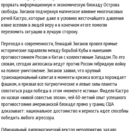
прорвать информационную и экономическую блокаду Острова
свободы. Зюганов подчеркнул магическое влияние многочасовых
речей Кастро, которые даже в условиях жесточайшего давления
извне вселяли в людей веру и в конечном итоге помогли
переломить ситуацию в лучшую сторону.
Переходя к современности, Геннадий Зюганов провел прямые
исторические параллели между борьбой Кубы и нынешним
противостоянием России и Китая с коллективным Западом. По его
словам, сегодня англосаксы ведут против России гибридную войну
на полное уничтожение. Зюганов заявил, что крупный
транснациональный капитал в моменты кризиса всегда порождает
фашизм, и призвал все патриотические и левые силы планеты
сплотиться ради победы в этом «моменте истины». Фиделя Кастро
он назвал «живой совестью эпохи», чей 60-летний опыт успешного
противостояния американской блокаде прямо у границ США
доказывает: национальное достоинство и верность идее способны
победить любого агрессора.
Официальный дипломатический вектор мероприятию задало