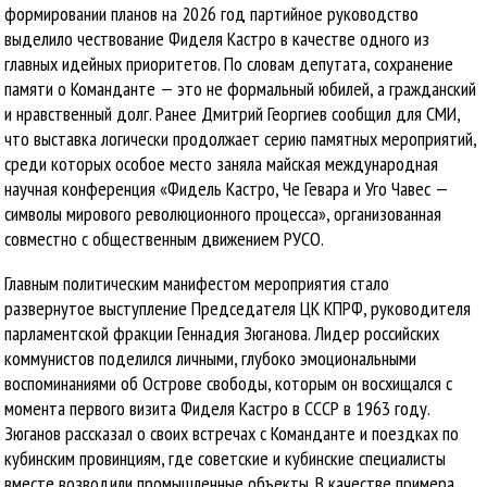
формировании планов на 2026 год партийное руководство
выделило чествование Фиделя Кастро в качестве одного из
главных идейных приоритетов. По словам депутата, сохранение
памяти о Команданте — это не формальный юбилей, а гражданский
и нравственный долг. Ранее Дмитрий Георгиев сообщил для СМИ,
что выставка логически продолжает серию памятных мероприятий,
среди которых особое место заняла майская международная
научная конференция «Фидель Кастро, Че Гевара и Уго Чавес —
символы мирового революционного процесса», организованная
совместно с общественным движением РУСО.
Главным политическим манифестом мероприятия стало
развернутое выступление Председателя ЦК КПРФ, руководителя
парламентской фракции Геннадия Зюганова. Лидер российских
коммунистов поделился личными, глубоко эмоциональными
воспоминаниями об Острове свободы, которым он восхищался с
момента первого визита Фиделя Кастро в СССР в 1963 году.
Зюганов рассказал о своих встречах с Команданте и поездках по
кубинским провинциям, где советские и кубинские специалисты
вместе возводили промышленные объекты. В качестве примера