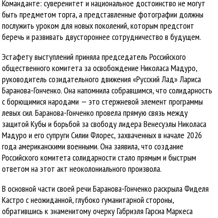
Команданте: суверенитет и национальное достоинство не могут
быть предметом торга, а представленные фотографии должны
послужить уроком для новых поколений, которым предстоит
беречь и развивать двустороннее сотрудничество в будущем.
Эстафету выступлений приняла председатель Российского
общественного комитета за освобождение Николаса Мадуро,
руководитель созидательного движения «Русский Лад» Лариса
Баранова-Гонченко. Она напомнила собравшимся, что солидарность
с борющимися народами — это стержневой элемент программы
левых сил. Баранова-Гонченко провела прямую связь между
защитой Кубы и борьбой за свободу лидера Венесуэлы Николаса
Мадуро и его супруги Силии Флорес, захваченных в начале 2026
года американскими военными. Она заявила, что создание
Российского комитета солидарности стало прямым и быстрым
ответом на этот акт неоколониального произвола.
В основной части своей речи Баранова-Гонченко раскрыла Фиделя
Кастро с неожиданной, глубоко гуманитарной стороны,
обратившись к знаменитому очерку Габриэля Гарсиа Маркеса