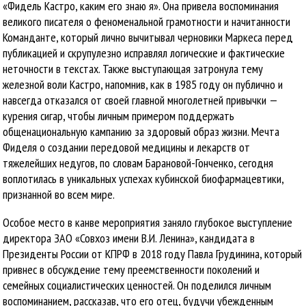
«Фидель Кастро, каким его знаю я». Она привела воспоминания
великого писателя о феноменальной грамотности и начитанности
Команданте, который лично вычитывал черновики Маркеса перед
публикацией и скрупулезно исправлял логические и фактические
неточности в текстах. Также выступающая затронула тему
железной воли Кастро, напомнив, как в 1985 году он публично и
навсегда отказался от своей главной многолетней привычки —
курения сигар, чтобы личным примером поддержать
общенациональную кампанию за здоровый образ жизни. Мечта
Фиделя о создании передовой медицины и лекарств от
тяжелейших недугов, по словам Барановой-Гонченко, сегодня
воплотилась в уникальных успехах кубинской биофармацевтики,
признанной во всем мире.
Особое место в канве мероприятия заняло глубокое выступление
директора ЗАО «Совхоз имени В.И. Ленина», кандидата в
Президенты России от КПРФ в 2018 году Павла Грудинина, который
привнес в обсуждение тему преемственности поколений и
семейных социалистических ценностей. Он поделился личным
воспоминанием, рассказав, что его отец, будучи убежденным