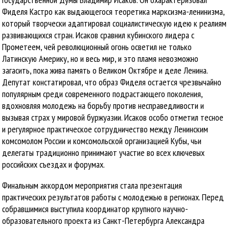
Фиделя Кастро как выдающегося теоретика марксизма-ленинизма,
который творчески адаптировал социалистическую идею к реалиям
развивающихся стран. Исаков сравнил кубинского лидера с
Прометеем, чей революционный огонь осветил не только
Латинскую Америку, но и весь мир, и это пламя невозможно
загасить, пока жива память о Великом Октябре и деле Ленина.
Депутат констатировал, что образ Фиделя остается чрезвычайно
популярным среди современного подрастающего поколения,
вдохновляя молодежь на борьбу против несправедливости и
вызывая страх у мировой буржуазии. Исаков особо отметил тесное
и регулярное практическое сотрудничество между Ленинским
комсомолом России и комсомольской организацией Кубы, чьи
делегаты традиционно принимают участие во всех ключевых
российских съездах и форумах.
Финальным аккордом мероприятия стала презентация
практических результатов работы с молодежью в регионах. Перед
собравшимися выступила координатор крупного научно-
образовательного проекта из Санкт-Петербурга Александра