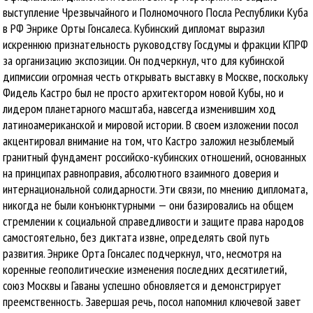
выступление Чрезвычайного и Полномочного Посла Республики Куба
в РФ Энрике Орты Гонсалеса. Кубинский дипломат выразил
искреннюю признательность руководству Госдумы и фракции КПРФ
за организацию экспозиции. Он подчеркнул, что для кубинской
дипмиссии огромная честь открывать выставку в Москве, поскольку
Фидель Кастро был не просто архитектором новой Кубы, но и
лидером планетарного масштаба, навсегда изменившим ход
латиноамериканской и мировой истории. В своем изложении посол
акцентировал внимание на том, что Кастро заложил незыблемый
гранитный фундамент российско-кубинских отношений, основанных
на принципах равноправия, абсолютного взаимного доверия и
интернациональной солидарности. Эти связи, по мнению дипломата,
никогда не были конъюнктурными — они базировались на общем
стремлении к социальной справедливости и защите права народов
самостоятельно, без диктата извне, определять свой путь
развития. Энрике Орта Гонсалес подчеркнул, что, несмотря на
коренные геополитические изменения последних десятилетий,
союз Москвы и Гаваны успешно обновляется и демонстрирует
преемственность. Завершая речь, посол напомнил ключевой завет