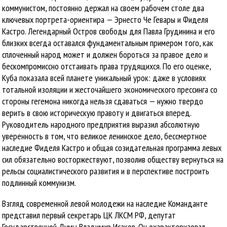
коммунистом, постоянно держал на своем рабочем столе два
ключевых портрета-ориентира — Эрнесто Че Гевары и Фиделя
Кастро. Легендарный Остров свободы для Павла Грудинина и его
близких всегда оставался фундаментальным примером того, как
сплоченный народ может и должен бороться за правое дело и
бескомпромиссно отстаивать права трудящихся. По его оценке,
Куба показала всей планете уникальный урок: даже в условиях
тотальной изоляции и жесточайшего экономического прессинга со
стороны гегемона никогда нельзя сдаваться — нужно твердо
верить в свою историческую правоту и двигаться вперед.
Руководитель народного предприятия выразил абсолютную
уверенность в том, что великое ленинское дело, бессмертное
наследие Фиделя Кастро и общая созидательная программа левых
сил обязательно восторжествуют, позволив обществу вернуться на
рельсы социалистического развития и в перспективе построить
подлинный коммунизм.
Взгляд современной левой молодежи на наследие Команданте
представил первый секретарь ЦК ЛКСМ РФ, депутат
Государственной Думы Владимир Исаков. Он охарактеризовал