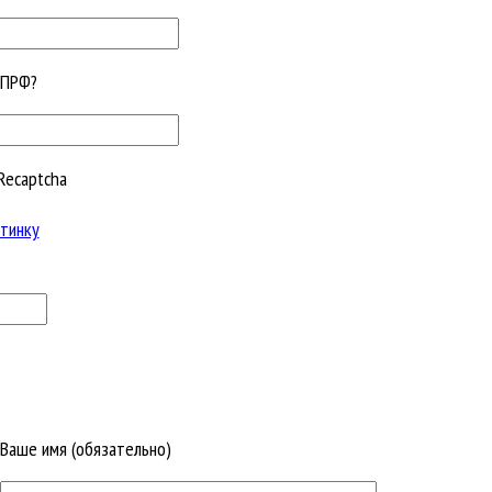
КПРФ?
Recaptcha
тинку
Ваше имя (обязательно)