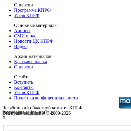
О партии
Программа КПРФ
Устав КПРФ
Основные материалы
Анонсы
СМИ о нас
Новости ЦК КПРФ
Видео
Архив материалов
Краткая справка
О партии
О сайте
Вступить
Контакты
Устав КПРФ
Политика конфиденциальности
Челябинский областной комитет КПРФ
Разработка сайта itsm74.ru
Все права защищены © 2009-2026
X