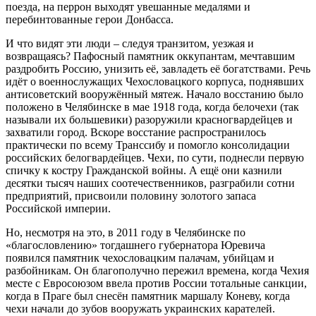
поезда, на перрон выходят увешанные медалями и
перебинтованные герои Донбасса.
И что видят эти люди – следуя транзитом, уезжая и
возвращаясь? Пафосный памятник оккупантам, мечтавшим
раздробить Россию, унизить её, завладеть её богатствами. Речь
идёт о военнослужащих Чехословацкого корпуса, поднявших
антисоветский вооружённый мятеж. Начало восстанию было
положено в Челябинске в мае 1918 года, когда белочехи (так
называли их большевики) разоружили красногвардейцев и
захватили город. Вскоре восстание распространилось
практически по всему Транссибу и помогло консолидации
российских белогвардейцев. Чехи, по сути, поднесли первую
спичку к костру Гражданской войны. А ещё они казнили
десятки тысяч наших соотечественников, разграбили сотни
предприятий, присвоили половину золотого запаса
Российской империи.
Но, несмотря на это, в 2011 году в Челябинске по
«благословлению» тогдашнего губернатора Юревича
появился памятник чехословацким палачам, убийцам и
разбойникам. Он благополучно пережил времена, когда Чехия
месте с Евросоюзом ввела против России тотальные санкции,
когда в Праге был снесён памятник маршалу Коневу, когда
чехи начали до зубов вооружать украинских карателей.