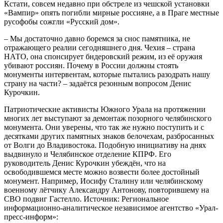
Кстати, совсем недавно при обстреле из чешской установки
«Вампир» опять погибли мирные россияне, а в Праге местные
русофобы сожгли «Русский дом».
– Мы достаточно давно боремся за снос памятника, не
отражающего реалии сегодняшнего дня. Чехия – страна
НАТО, она спонсирует бндеровский режим, из её оружия
убивают россиян. Почему в России должны стоять
монументы интервентам, которые пытались разодрать нашу
страну на части? – задаётся резонным вопросом Денис
Курочкин.
Патриотические активисты Южного Урала на протяжении
многих лет выступают за демонтаж позорного челябинского
монумента. Они уверены, что так же нужно поступить и с
десятками других памятных знаков белочехам, разбросанных
от Волги до Владивостока. Подобную инициативу на днях
выдвинуло и Челябинское отделение КПРФ. Его
руководитель Денис Курочкин убеждён, что на
освободившемся месте можно возвести более достойный
монумент. Например, Иосифу Сталину или челябинскому
военному лётчику Александру Антонову, повторившему на
СВО подвиг Гастелло. Источник: Региональное
информационно-аналитическое независимое агентство «Урал-
пресс-информ»: