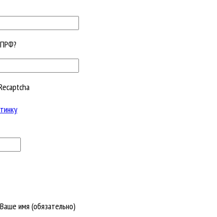
КПРФ?
Recaptcha
тинку
Ваше имя (обязательно)