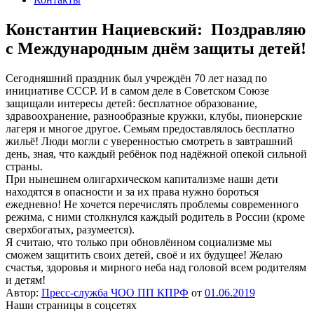
Константин Нациевский: Поздравляю
с Международным днём защиты детей!
Сегодняшний праздник был учреждён 70 лет назад по
инициативе СССР. И в самом деле в Советском Союзе
защищали интересы детей: бесплатное образование,
здравоохранение, разнообразные кружки, клубы, пионерские
лагеря и многое другое. Семьям предоставлялось бесплатно
жильё! Люди могли с уверенностью смотреть в завтрашний
день, зная, что каждый ребёнок под надёжной опекой сильной
страны.
При нынешнем олигархическом капитализме наши дети
находятся в опасности и за их права нужно бороться
ежедневно! Не хочется перечислять проблемы современного
режима, с ними столкнулся каждый родитель в России (кроме
сверхбогатых, разумеется).
Я считаю, что только при обновлённом социализме мы
сможем защитить своих детей, своё и их будущее! Желаю
счастья, здоровья и мирного неба над головой всем родителям
и детям!
Автор:
Пресс-служба ЧОО ПП КПРФ
от
01.06.2019
Наши страницы в соцсетях