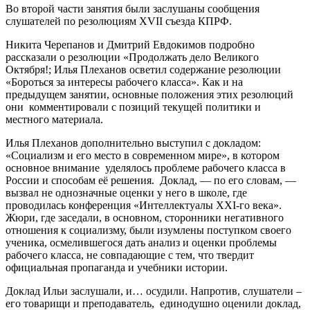
Во второй части занятия были заслушаны сообщения
слушателей по резолюциям XVII съезда КПРФ.
Никита Черепанов и Дмитрий Евдокимов подробно
рассказали о резолюции «Продолжать дело Великого
Октября!; Илья Плеханов осветил содержание резолюции
«Бороться за интересы рабочего класса». Как и на
предыдущем занятии, основные положения этих резолюций
они комментировали с позиций текущей политики и
местного материала.
Илья Плеханов дополнительно выступил с докладом:
«Социализм и его место в современном мире», в котором
основное внимание уделялось проблеме рабочего класса в
России и способам её решения. Доклад, — по его словам, —
вызвал не однозначные оценки у него в школе, где
проводилась конференция «Интеллектуалы XXI-го века».
Жюри, где заседали, в основном, сторонники негативного
отношения к социализму, были изумлены поступком своего
ученика, осмелившегося дать анализ и оценки проблемы
рабочего класса, не совпадающие с тем, что твердит
официальная пропаганда и учебники истории.
Доклад Ильи заслушали, и… осудили. Напротив, слушатели –
его товарищи и преподаватель, единодушно оценили доклад,