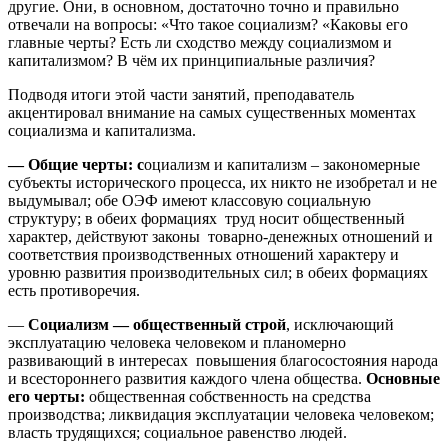
другие. Они, в основном, достаточно точно и правильно
отвечали на вопросы: «Что такое социализм? «Каковы его
главные черты? Есть ли сходство между социализмом и
капитализмом? В чём их принципиальные различия?
Подводя итоги этой части занятий, преподаватель
акцентировал внимание на самых существенных моментах
социализма и капитализма.
— Общие черты: с
оциализм и капитализм – закономерные
субъекты исторического процесса, их никто не изобретал и не
выдумывал; обе ОЭФ имеют классовую социальную
структуру; в обеих формациях труд носит общественный
характер, действуют законы товарно-денежных отношений и
соответствия производственных отношений характеру и
уровню развития производительных сил; в обеих формациях
есть противоречия.
—
Социализм — общественный строй
, исключающий
эксплуатацию человека человеком и планомерно
развивающий в интересах повышения благосостояния народа
и всестороннего развития каждого члена общества.
Основные
его черты:
общественная собственность на средства
производства; ликвидация эксплуатации человека человеком;
власть трудящихся; социальное равенство людей.