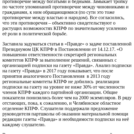
противоречие между богатыми и бедными. Замыкает тройку
по частоте упоминаний противоречие между чиновниками и
гражданами, к ним обращающимися (по сути это тоже
противоречие между властью и народом). Все согласились,
что эти противоречия – объективно свидетельствуют о
растущих возможностях КПРФ по значительному усилению
её роли в политической борьбе.
Заставила задуматься статья в «Правде» о задаче поставленной
Президиумом ЦК КПРФ в Постановлении от 14.12.17. «О
повышении ответственности секретарей региональных
комитетов КПРФ за выполнение решений, связанных с
организацией подписки на газету «Правда». Анализ подписки
на газету «Правда» в 2017 году показывает, что после
принятия аналогичного Постановления в 2013 году
региональные комитеты КПРФ не добились реализации
подписки на газету на уровне не ниже 30% от численности
членов КПРФ каждого партийной организации. Общие
показатели понизились более чем на 2000 экземпляров. В ряду
отстающих, пока, к сожалению, и Челябинское областное
отделение КПРФ. Слушатели поддержали предложение
руководителя партшколы об оказании материальной помощи
редакции газеты «Правда» и необходимости подписки на неё
каждому слушателю.