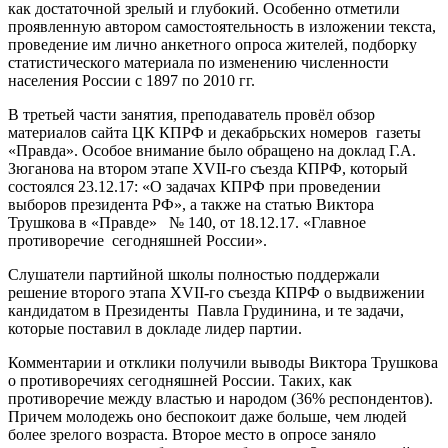
как достаточной зрелый и глубокий. Особенно отметили
проявленную автором самостоятельность в изложении текста,
проведение им лично анкетного опроса жителей, подборку
статистического материала по изменению численности
населения России с 1897 по 2010 гг.
В третьей части занятия, преподаватель провёл обзор
материалов сайта ЦК КПРФ и декабрьских номеров газеты
«Правда». Особое внимание было обращено на доклад Г.А.
Зюганова на втором этапе XVII-го съезда КПРФ, который
состоялся 23.12.17: «О задачах КПРФ при проведении
выборов президента РФ», а также на статью Виктора
Трушкова в «Правде» № 140, от 18.12.17. «Главное
противоречие сегодняшней России».
Слушатели партийной школы полностью поддержали
решение второго этапа XVII-го съезда КПРФ о выдвижении
кандидатом в Президенты Павла Грудинина, и те задачи,
которые поставил в докладе лидер партии.
Комментарии и отклики получили выводы Виктора Трушкова
о противоречиях сегодняшней России. Таких, как
противоречие между властью и народом (36% респондентов).
Причем молодежь оно беспокоит даже больше, чем людей
более зрелого возраста. Второе место в опросе заняло