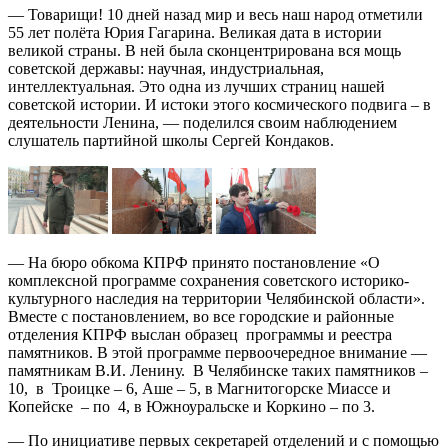
— Товарищи! 10 дней назад мир и весь наш народ отметили
55 лет полёта Юрия Гагарина. Великая дата в истории
великой страны. В ней была сконцентрирована вся мощь
советской державы: научная, индустриальная,
интеллектуальная. Это одна из лучших страниц нашей
советской истории. И истоки этого космического подвига – в
деятельности Ленина, — поделился своим наблюдением
слушатель партийной школы Сергей Кондаков.
— На бюро обкома КПРФ принято постановление «О
комплексной программе сохранения советского историко-
культурного наследия на территории Челябинской области».
Вместе с постановлением, во все городские и районные
отделения КПРФ выслан образец программы и реестра
памятников. В этой программе первоочередное внимание —
памятникам В.И. Ленину. В Челябинске таких памятников –
10, в Троицке – 6, Аше – 5, в Магнитогорске Миассе и
Копейске – по 4, в Южноуральске и Коркино – по 3.
— По инициативе первых секретарей отделений и с помощью