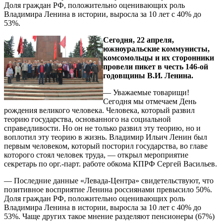
Доля граждан РФ, положительно оценивающих роль
Владимира Ленина в истории, выросла за 10 лет с 40% до
53%.
Сегодня, 22 апреля,
южноуральские коммунисты,
комсомольцы и их сторонники
провели пикет в честь 146-ой
годовщины В.И. Ленина.
— Уважаемые товарищи!
Сегодня мы отмечаем День
рождения великого человека. Человека, который развил
теорию государства, основанного на социальной
справедливости. Но он не только развил эту теорию, но и
воплотил эту теорию в жизнь. Владимир Ильич Ленин был
первым человеком, который посторил государства, во главе
которого стоял человек труда, — открыл мероприятие
секретарь по орг.-парт. работе обкома КПРФ Сергей Васильев.
— Последние данные «Левада-Центра» свидетельствуют, что
позитивное восприятие Ленина россиянами превысило 50%.
Доля граждан РФ, положительно оценивающих роль
Владимира Ленина в истории, выросла за 10 лет с 40% до
53%. Чаще других такое мнение разделяют пенсионеры (67%)