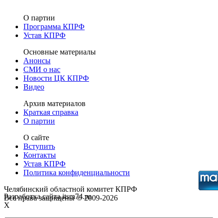
О партии
Программа КПРФ
Устав КПРФ
Основные материалы
Анонсы
СМИ о нас
Новости ЦК КПРФ
Видео
Архив материалов
Краткая справка
О партии
О сайте
Вступить
Контакты
Устав КПРФ
Политика конфиденциальности
Челябинский областной комитет КПРФ
Разработка сайта itsm74.ru
Все права защищены © 2009-2026
X