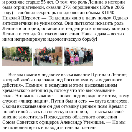
и россияне старше 55 лет. О том, что роль Ленина в истории
была отрицательной, сказали 27% опрошенных (36% в 2006
году) – сообщил секретарь по идеологии обкома КПРФ
Николай Шеремет. — Тенденция явно в нашу пользу. Однако
антисоветчики не унимаются. Они пытаются исказить роль
Ленина в истории, остановить тенденцию к полному возврату
Ленина и его идей в глазах населения. Наша задача – вести с
ними непримиримую идеологическую борьбу!
— Все мы помним недавнее высказывание Путина о Ленине,
который якобы подложил под Россию «мину замедленного
действия». Помним, и возмущены этим высказыванием
кремлёвского летописца, потому что это высказывание —
ложь. Это высказывание — новое подтверждение о том, кому
служит «лидер нации». Путин был и есть — слуга олигархов.
Своим высказывание он дал отмашку цепным псам Кремля с
новой силой лаять на советскую историю, — высказал своё
мнение заместитель Председателя областного отделения
Союза Советских офицеров Александр Утемишев. — Но мы
не позволим врать и наводить тень на плетень.