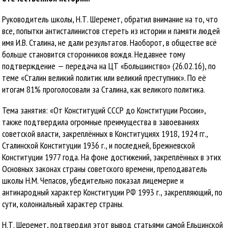
Руководитель школы, Н.Т. Шеремет, обратил внимание на то, что
все, попытки антисталинистов стереть из истории и памяти людей
имя И.В. Сталина, не дали результатов. Наоборот, в обществе всё
больше становится сторонников вождя. Недавнее тому
подтверждение — передача на ЦТ «Большинство» (26.02.16), по
теме «Сталин великий политик или великий преступник». По её
итогам 81% проголосовали за Сталина, как великого политика.
Тема занятия: «От Конституций СССР до Конституции России»,
также подтвердила огромные преимущества в завоеваниях
советской власти, закреплённых в Конституциях 1918, 1924 гг.,
Сталинской Конституции 1936 г., и последней, Брежневской
Конституции 1977 года. На фоне достижений, закреплённых в этих
Основных законах страны советского времени, преподаватель
школы Н.М. Чепасов, убедительно показал лицемерие и
антинародный характер Конституции РФ 1993 г., закрепляющий, по
сути, колониальный характер страны.
Н.Т. Шеремет, подтвердил этот вывод статьями самой Ельцинской