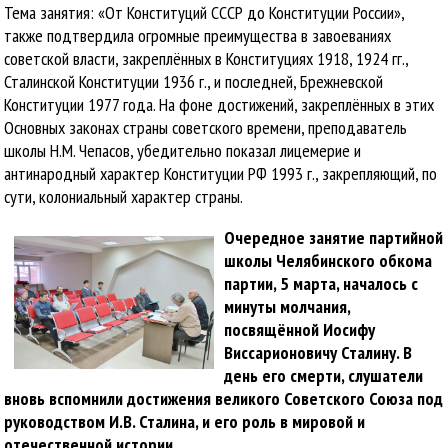
Тема занятия: «От Конституций СССР до Конституции России»,
также подтвердила огромные преимущества в завоеваниях
советской власти, закреплённых в Конституциях 1918, 1924 гг.,
Сталинской Конституции 1936 г., и последней, Брежневской
Конституции 1977 года. На фоне достижений, закреплённых в этих
Основных законах страны советского времени, преподаватель
школы Н.М. Чепасов, убедительно показал лицемерие и
антинародный характер Конституции РФ 1993 г., закрепляющий, по
сути, колониальный характер страны.
Очередное занятие партийной
школы Челябинского обкома
партии, 5 марта, началось с
минуты молчания,
посвящённой Иосифу
Виссарионовичу Сталину. В
день его смерти, слушатели
вновь вспомнили достижения великого Советского Союза под
руководством И.В. Сталина, и его роль в мировой и
отечественной истории.