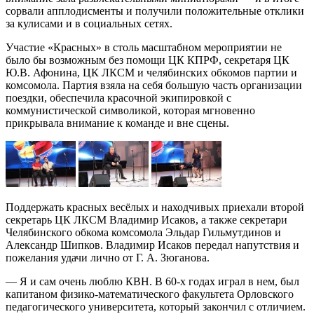
сорвали апплодисменты и получили положительные отклики
за кулисами и в социальных сетях.
Участие «Красных» в столь масштабном мероприятии не
было бы возможным без помощи ЦК КПРФ, секретаря ЦК
Ю.В. Афонина, ЦК ЛКСМ и челябинских обкомов партии и
комсомола. Партия взяла на себя большую часть организации
поездки, обеспечила красочной экипировкой с
коммунистической символикой, которая мгновенно
прикрывала внимание к команде и вне сцены.
Поддержать красных весёлых и находчивых приехали второй
секретарь ЦК ЛКСМ Владимир Исаков, а также секретари
Челябинского обкома комсомола Эльдар Гильмутдинов и
Александр Шипков. Владимир Исаков передал напутствия и
пожелания удачи лично от Г. А. Зюганова.
— Я и сам очень люблю КВН. В 60-х годах играл в нем, был
капитаном физико-математического факультета Орловского
педагогического университета, который закончил с отличием.