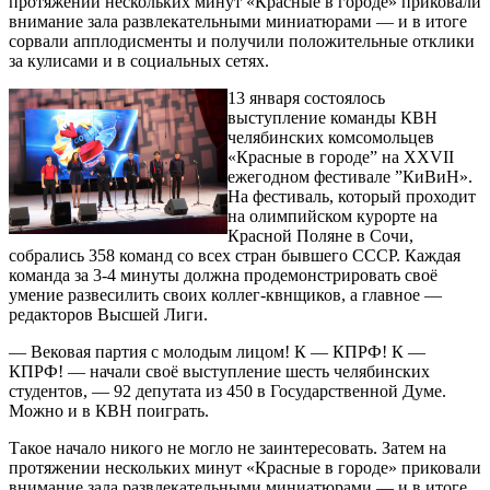
протяжении нескольких минут «Красные в городе» приковали
внимание зала развлекательными миниатюрами — и в итоге
сорвали апплодисменты и получили положительные отклики
за кулисами и в социальных сетях.
13 января состоялось
выступление команды КВН
челябинских комсомольцев
«Красные в городе” на XXVII
ежегодном фестивале ”КиВиН».
На фестиваль, который проходит
на олимпийском курорте на
Красной Поляне в Сочи,
собрались 358 команд со всех стран бывшего СССР. Каждая
команда за 3-4 минуты должна продемонстрировать своё
умение развесилить своих коллег-квнщиков, а главное —
редакторов Высшей Лиги.
— Вековая партия с молодым лицом! К — КПРФ! К —
КПРФ! — начали своё выступление шесть челябинских
студентов, — 92 депутата из 450 в Государственной Думе.
Можно и в КВН поиграть.
Такое начало никого не могло не заинтересовать. Затем на
протяжении нескольких минут «Красные в городе» приковали
внимание зала развлекательными миниатюрами — и в итоге