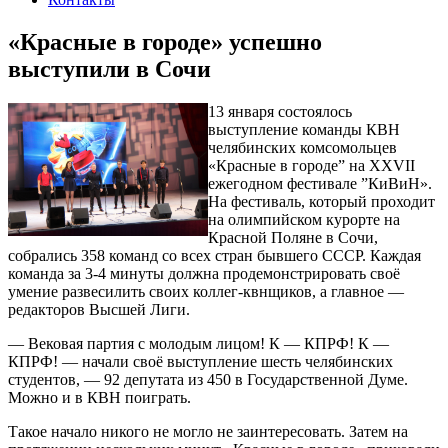
«Красные в городе» успешно
выступили в Сочи
13 января состоялось
выступление команды КВН
челябинских комсомольцев
«Красные в городе” на XXVII
ежегодном фестивале ”КиВиН».
На фестиваль, который проходит
на олимпийском курорте на
Красной Поляне в Сочи,
собрались 358 команд со всех стран бывшего СССР. Каждая
команда за 3-4 минуты должна продемонстрировать своё
умение развесилить своих коллег-квнщиков, а главное —
редакторов Высшей Лиги.
— Вековая партия с молодым лицом! К — КПРФ! К —
КПРФ! — начали своё выступление шесть челябинских
студентов, — 92 депутата из 450 в Государственной Думе.
Можно и в КВН поиграть.
Такое начало никого не могло не заинтересовать. Затем на