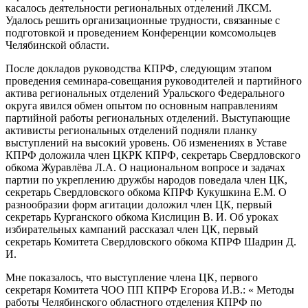
касалось деятельности региональных отделений ЛКСМ.
Удалось решить организационные трудности, связанные с
подготовкой и проведением Конференции комсомольцев
Челябинской области.
После докладов руководства КПРФ, следующим этапом
проведения семинара-совещания руководителей и партийного
актива региональных отделений Уральского Федерального
округа явился обмен опытом по основным направлениям
партийной работы региональных отделений. Выступающие
активисты региональных отделений подняли планку
выступлений на высокий уровень. Об изменениях в Уставе
КПРФ доложила член ЦКРК КПРФ, секретарь Свердловского
обкома Журавлёва Л.А. О национальном вопросе и задачах
партии по укреплению дружбы народов поведала член ЦК,
секретарь Свердловского обкома КПРФ Кукушкина Е.М. О
разнообразии форм агитации доложил член ЦК, первый
секретарь Курганского обкома Кислицин В. И. Об уроках
избирательных кампаний рассказал член ЦК, первый
секретарь Комитета Свердловского обкома КПРФ Шадрин Д.
И.
Мне показалось, что выступление члена ЦК, первого
секретаря Комитета ЧОО ПП КПРФ Егорова И.В.: « Методы
работы Челябинского областного отделения КПРФ по