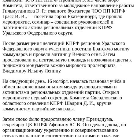
Комитета, ответственного за молодёжное направление работы
Гильмутдинова Э. Р.; главного бухгалтера ЧОО ПП КПРФ
Грасс И. В., — посетила город Екатеринбург, где прошло
мероприятие, семинар – совещание руководителей и
партийного актива региональных отделений КПРФ
Уральского Федерального округа.
После размещения делегаций КПРФ регионов Уральского
Федерального округа участники посетили Братскую могилу
коммунаров и провели митинг у Вечного огня. Затем
проследовали на центральную площадь и возложили цветы к
подножию монумента вождю мирового пролетариата —
Владимиру Ильичу Ленину.
На следующий день, 16 ноября, началась плановая учёба и
обмен накопленным опытом между руководителями и
активистами региональных отделений партии. Открыл
мероприятие первый секретарь Комитета Свердловского
областного отделения КПРФ Шадрин Д. И., вручив
коммунистам партийные награды.
Затем слово было предоставлено члену Президиума,
секретарю ЦК КПРФ Афонину Ю. В. Он сделал доклад по
организационному укреплению и совершенствованию
структуры партии в соответствии с итогами и задачами