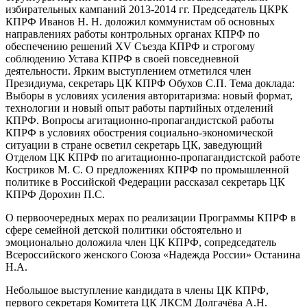
избирательных кампаний 2013-2014 гг. Председатель ЦКРК
КПРФ Иванов Н. Н. доложил коммунистам об основных
направлениях работы контрольных органах КПРФ по
обеспечению решений XV Съезда КПРФ и строгому
соблюдению Устава КПРФ в своей повседневной
деятельности. Ярким выступлением отметился член
Президиума, секретарь ЦК КПРФ Обухов С.П. Тема доклада:
Выборы в условиях усиления авторитаризма: новый формат,
технологии и новый опыт работы партийных отделений
КПРФ. Вопросы агитационно-пропагандистской работы
КПРФ в условиях обострения социально-экономической
ситуации в стране осветил секретарь ЦК, заведующий
Отделом ЦК КПРФ по агитационно-пропагандистской работе
Костриков М. С. О предложениях КПРФ по промышленной
политике в Российской Федерации рассказал секретарь ЦК
КПРФ Дорохин П.С.
О первоочередных мерах по реализации Программы КПРФ в
сфере семейной детской политики обстоятельно и
эмоционально доложила член ЦК КПРФ, сопредседатель
Всероссийского женского Союза «Надежда России» Останина
Н.А.
Небольшое выступление кандидата в члены ЦК КПРФ,
первого секретаря Комитета ЦК ЛКСМ Долгачёва А.Н.