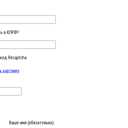
ть в КПРФ?
код Recaptcha
ь картинку
Ваше имя (обязательно)