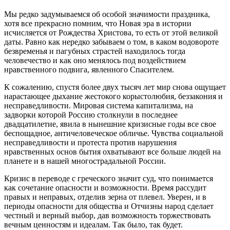
Мы редко задумываемся об особой значимости праздника,
хотя все прекрасно помним, что Новая эра в истории
исчисляется от Рождества Христова, то есть от этой великой
даты. Равно как нередко забываем о том, в каком водовороте
безвременья и пагубных страстей находилось тогда
человечество и как оно менялось под воздействием
нравственного подвига, явленного Спасителем.
К сожалению, спустя более двух тысяч лет мир снова ощущает
нарастающее дыхание жестокого корыстолюбия, беззакония и
несправедливости. Мировая система капитализма, на
задворки которой Россию столкнули в последнее
двадцатилетие, явила в нынешние кризисные годы все свое
беспощадное, античеловеческое обличье. Чувства социальной
несправедливости и протеста против нарушения
нравственных основ бытия охватывают все больше людей на
планете и в нашей многострадальной России.
Кризис в переводе с греческого значит суд, что понимается
как сочетание опасности и возможности. Время рассудит
правых и неправых, отделив зерна от плевел. Уверен, и в
периоды опасности для общества и Отчизны народ сделает
честный и верный выбор, дав возможность торжествовать
вечным ценностям и идеалам. Так было, так будет.