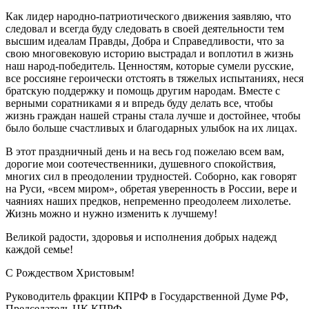
Как лидер народно-патриотического движения заявляю, что
следовал и всегда буду следовать в своей деятельности тем
высшим идеалам Правды, Добра и Справедливости, что за
свою многовековую историю выстрадал и воплотил в жизнь
наш народ-победитель. Ценностям, которые сумели русские,
все россияне героически отстоять в тяжелых испытаниях, неся
братскую поддержку и помощь другим народам. Вместе с
верными соратниками я и впредь буду делать все, чтобы
жизнь граждан нашей страны стала лучше и достойнее, чтобы
было больше счастливых и благодарных улыбок на их лицах.
В этот праздничный день и на весь год пожелаю всем вам,
дорогие мои соотечественники, душевного спокойствия,
многих сил в преодолении трудностей. Соборно, как говорят
на Руси, «всем миром», обретая уверенность в России, вере и
чаяниях наших предков, непременно преодолеем лихолетье.
Жизнь можно и нужно изменить к лучшему!
Великой радости, здоровья и исполнения добрых надежд
каждой семье!
С Рождеством Христовым!
Руководитель фракции КПРФ в Государственной Думе РФ,
Председатель ЦК КПРФ