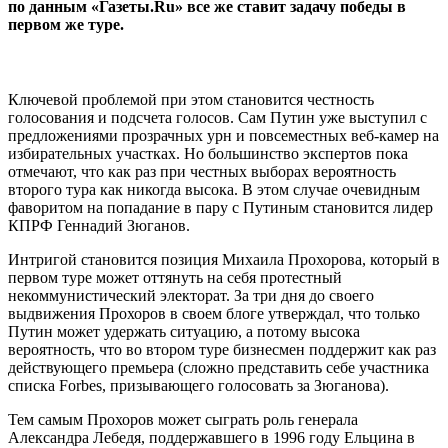
по данным «Газеты.Ru» все же ставит задачу победы в
первом же туре.
Ключевой проблемой при этом становится честность
голосования и подсчета голосов. Сам Путин уже выступил с
предложениями прозрачных урн и повсеместных веб-камер на
избирательных участках. Но большинство экспертов пока
отмечают, что как раз при честных выборах вероятность
второго тура как никогда высока. В этом случае очевидным
фаворитом на попадание в пару с Путиным становится лидер
КПРФ Геннадий Зюганов.
Интригой становится позиция Михаила Прохорова, который в
первом туре может оттянуть на себя протестный
некоммунистический электорат. За три дня до своего
выдвижения Прохоров в своем блоге утверждал, что только
Путин может удержать ситуацию, а потому высока
вероятность, что во втором туре бизнесмен поддержит как раз
действующего премьера (сложно представить себе участника
списка Forbes, призывающего голосовать за Зюганова).
Тем самым Прохоров может сыграть роль генерала
Александра Лебедя, поддержавшего в 1996 году Ельцина в