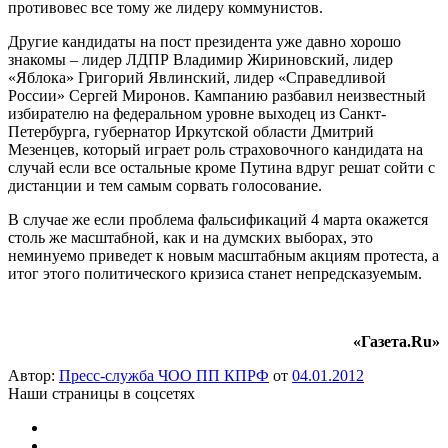
противовес все тому же лидеру коммунистов.
Другие кандидаты на пост президента уже давно хорошо
знакомы – лидер ЛДПР Владимир Жириновский, лидер
«Яблока» Григорий Явлинский, лидер «Справедливой
России» Сергей Миронов. Кампанию разбавил неизвестный
избирателю на федеральном уровне выходец из Санкт-
Петербурга, губернатор Иркутской области Дмитрий
Мезенцев, который играет роль страховочного кандидата на
случай если все остальные кроме Путина вдруг решат сойти с
дистанции и тем самым сорвать голосование.
В случае же если проблема фальсификаций 4 марта окажется
столь же масштабной, как и на думских выборах, это
неминуемо приведет к новым масштабным акциям протеста, а
итог этого политического кризиса станет непредсказуемым.
«Газета.Ru»
Автор:
Пресс-служба ЧОО ПП КПРФ
от
04.01.2012
Наши страницы в соцсетях