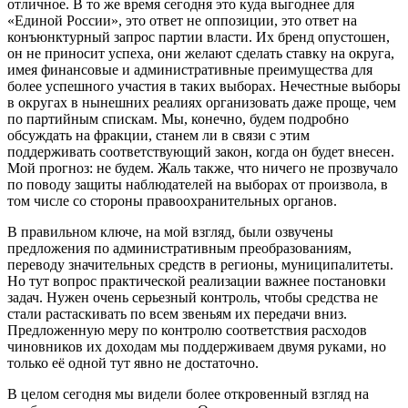
отличное. В то же время сегодня это куда выгоднее для
«Единой России», это ответ не оппозиции, это ответ на
конъюнктурный запрос партии власти. Их бренд опустошен,
он не приносит успеха, они желают сделать ставку на округа,
имея финансовые и административные преимущества для
более успешного участия в таких выборах. Нечестные выборы
в округах в нынешних реалиях организовать даже проще, чем
по партийным спискам. Мы, конечно, будем подробно
обсуждать на фракции, станем ли в связи с этим
поддерживать соответствующий закон, когда он будет внесен.
Мой прогноз: не будем. Жаль также, что ничего не прозвучало
по поводу защиты наблюдателей на выборах от произвола, в
том числе со стороны правоохранительных органов.
В правильном ключе, на мой взгляд, были озвучены
предложения по административным преобразованиям,
переводу значительных средств в регионы, муниципалитеты.
Но тут вопрос практической реализации важнее постановки
задач. Нужен очень серьезный контроль, чтобы средства не
стали растаскивать по всем звеньям их передачи вниз.
Предложенную меру по контролю соответствия расходов
чиновников их доходам мы поддерживаем двумя руками, но
только её одной тут явно не достаточно.
В целом сегодня мы видели более откровенный взгляд на