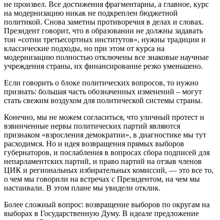
не произвел. Все достижения фрагментарны, а главное, курс
на модернизацию никак не подкреплен бюджетной
политикой. Снова заметны противоречия в делах и словах.
Президент говорит, что в образовании не должны задавать
тон «сотни третьесортных институтов», нужны традиции и
классические подходы, но при этом от курса на
модернизацию полностью отключены все знаковые научные
учреждения страны, их финансирование резко уменьшено.
Если говорить о блоке политических вопросов, то нужно
признать: большая часть обозначенных изменений – могут
стать свежим воздухом для политической системы страны.
Конечно, мы не можем согласиться, что уличный протест и
взвинченные нервы политических партий являются
признаком «взросления демократии», в диагностике мы тут
расходимся. Но и идея возвращения прямых выборов
губернаторов, и послабления в вопросах сбора подписей для
непарламентских партий, и право партий на отзыв членов
ЦИК и региональных избирательных комиссий, — это все то,
о чем мы говорили на встречах с Президентом, на чем мы
настаивали. В этом плане мы увидели отклик.
Более сложный вопрос: возвращение выборов по округам на
выборах в Государственную Думу. В идеале предложение