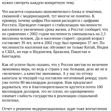
нужно смотреть каждую конкретную тему.
Что касается социально-экономического блока и тематики,
связанной с модернизацией, тут многое не понятно. К
примеру, почему цифры Послания расходятся с цифрами
Росстата. Президент говорит о стабилизации численности
населения и увеличении срока жизни, а Росстат сообщает, что
по сравнению с 2002 годом численность уменьшилась на 2,3
миллиона человек. Да и население стареет: средний возраст
составляет 39 лет, хотя в 2002 году был примерно 37 лет. По
численности населения нас обгоняют не только Китай, Индия
и США, но еще и Индонезия, Бразилия, Пакистан и
Бангладеш.
Как об успехе было сказано, что у России шестая по величине
экономика мира, но ведь и страна у нас большая, дело же не в
«величине», а качестве экономики. А у нас по оттоку
капитала за текущий год поставлен негативный рекорд: ушло
уже почти 80 миллиардов долларов. Нам предлагают
радоваться, что в благотворительности крутится почти 100
миллиардов долларов, это не плохо, но одновременно
означает слабость государства в реализации социальной
политики.
Отчет о решении модернизационных задач тоже впечатления