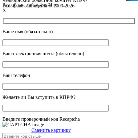
Челябинский областной комитет КПРФ
Разработка сайта itsm74.ru
Все права защищены © 2009-2026
X
Ваше имя (обязательно)
Ваша электронная почта (обязательно)
Ваш телефон
Желаете ли Вы вступить в КПРФ?
Введите проверочный код Recaptcha
Сменить картинку