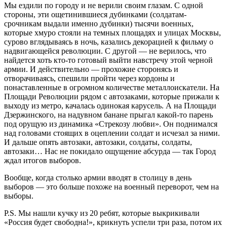
Мы ездили по городу и не верили своим глазам. С одной
стороны, эти ощетинившиеся дубинками (солдатам-
срочникам выдали именно дубинки) тысячи военных,
которые хмуро стояли на темных площадях и улицах Москвы,
сурово вглядываясь в ночь, казались декорацией к фильму о
надвигающейся революции. С другой — не верилось, что
найдется хоть кто-то готовый выйти навстречу этой черной
армии. И действительно — прохожие сторонясь и
отворачиваясь, спешили пройти через кордоны и
понаставленные в огромном количестве металлоискатели. На
Площади Революции рядом с автозаками, которые прижали к
выходу из метро, качалась одинокая карусель. А на Площади
Дзержинского, на надувном банане прыгал какой-то парень
под орущую из динамика «Стрекозу любви». Он поднимался
над головами стоящих в оцеплении солдат и исчезал за ними.
И дальше опять автозаки, автозаки, солдаты, солдаты,
автозаки… Нас не покидало ощущение абсурда — так Город
ждал итогов выборов.
Вообще, когда столько армии вводят в столицу в день
выборов — это больше похоже на военный переворот, чем на
выборы.
P.S. Мы нашли кучку из 20 ребят, которые выкрикивали
«Россия будет свободна!», крикнуть успели три раза, потом их