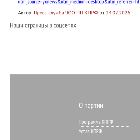
utm_source=yxnews&utm_medium=desktop&utm_referrer=http
Автор:
Пресс-служба ЧОО ПП КПРФ
от
24.02.2026
Наши страницы в соцсетях
О партии
Программа КПРФ
Устав КПРФ