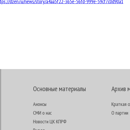
s://dzen.ru/news/story/a4aa5f22-365e-56fd-999e-59cf7c0d90a1
Основные материалы
Архив 
Анонсы
Краткая с
СМИ о нас
О партии
Новости ЦК КПРФ