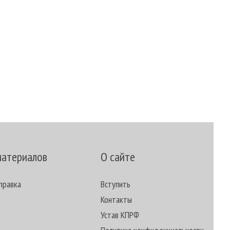
материалов
О сайте
правка
Вступить
Контакты
Устав КПРФ