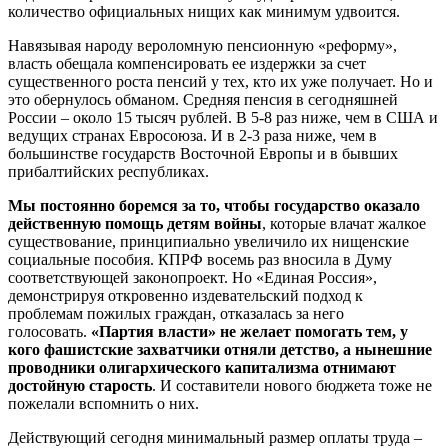
количество официальных нищих как минимум удвоится.
Навязывая народу вероломную пенсионную «реформу»,
власть обещала компенсировать ее издержки за счет
существенного роста пенсий у тех, кто их уже получает. Но и
это обернулось обманом. Средняя пенсия в сегодняшней
России – около 15 тысяч рублей. В 5-8 раз ниже, чем в США и
ведущих странах Евросоюза. И в 2-3 раза ниже, чем в
большинстве государств Восточной Европы и в бывших
прибалтийских республиках.
Мы постоянно боремся за то, чтобы государство оказало
действенную помощь детям войны
, которые влачат жалкое
существование, принципиально увеличило их нищенские
социальные пособия. КПРФ восемь раз вносила в Думу
соответствующей законопроект. Но «Единая Россия»,
демонстрируя откровенно издевательский подход к
проблемам пожилых граждан, отказалась за него
голосовать.
«Партия власти» не желает помогать тем, у
кого фашистские захватчики отняли детство, а нынешние
проводники олигархического капитализма отнимают
достойную старость
. И составители нового бюджета тоже не
пожелали вспомнить о них.
Действующий сегодня минимальный размер оплаты труда –