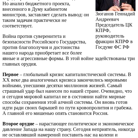
Но анализ бюджетного проекта,
внесенного в Думу кабинетом
Зюганов Геннадий
министров, заставляет сделать вывод: он
Андреевич
таким задачам практически не
Председатель ЦК
соответствует.
КПРФ,
руководитель
Война против суверенитета и
фракции КПРФ в
безопасности Российского Государства,
Госдуме ФС РФ
против благополучия и достоинства
нашего народа приобретает все более
явные и агрессивные формы. В этой войне задействованы три
главных орудия.
Первое
– глобальный кризис капиталистической системы. В
XX веке два аналогичных кризиса закончились мировыми
войнами, унесшими десятки миллионов жизней. Самый
страшный удар был нанесен по нашей стране. Очевидно, что
и сегодня мировой капитал не в состоянии найти мирные
способы сохранения этой алчной системы. Он вновь готов
идти ради своих барышей по пути кровопролития и грабежа.
А главной его мишенью опять становится Россия.
Второе орудие
– нарастающее политическое и экономическое
давление Запада на нашу страну. Сегодня неприятель, никогда
не оставлявший намерений поставить нас на колени и