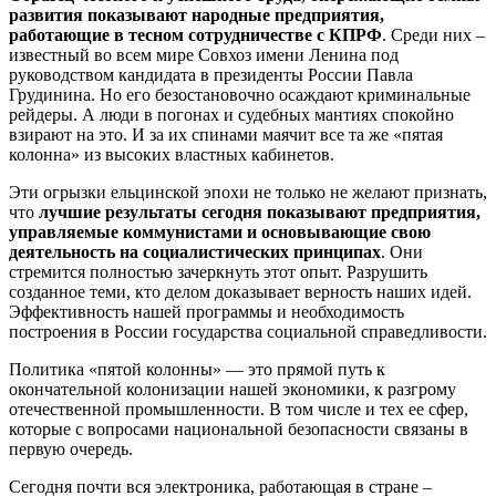
развития показывают народные предприятия,
работающие в тесном сотрудничестве с КПРФ
. Среди них –
известный во всем мире Совхоз имени Ленина под
руководством кандидата в президенты России Павла
Грудинина. Но его безостановочно осаждают криминальные
рейдеры. А люди в погонах и судебных мантиях спокойно
взирают на это. И за их спинами маячит все та же «пятая
колонна» из высоких властных кабинетов.
Эти огрызки ельцинской эпохи не только не желают признать,
что
лучшие результаты сегодня показывают предприятия,
управляемые коммунистами и основывающие свою
деятельность на социалистических принципах
. Они
стремится полностью зачеркнуть этот опыт. Разрушить
созданное теми, кто делом доказывает верность наших идей.
Эффективность нашей программы и необходимость
построения в России государства социальной справедливости.
Политика «пятой колонны» — это прямой путь к
окончательной колонизации нашей экономики, к разгрому
отечественной промышленности. В том числе и тех ее сфер,
которые с вопросами национальной безопасности связаны в
первую очередь.
Сегодня почти вся электроника, работающая в стране –