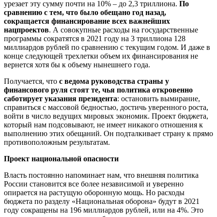
урезает эту сумму почти на 10% – до 2,3 триллиона.
По
сравнению с тем, что было обещано год назад,
сокращается финансирование всех важнейших
нацпроектов
. А совокупные расходы на государственные
программы сократятся в 2021 году на 3 триллиона 128
миллиардов рублей по сравнению с текущим годом. И даже в
конце следующей трехлетки объем их финансирования не
вернется хотя бы к объему нынешнего года.
Получается, что
с ведома руководства страны у
финансового руля стоят те, чья политика откровенно
саботирует указания президента
: остановить вымирание,
справиться с массовой бедностью, достичь уверенного роста,
войти в число ведущих мировых экономик. Проект бюджета,
который нам подсовывают, не имеет никакого отношения к
выполнению этих обещаний. Он подталкивает страну к прямо
противоположным результатам.
Проект национальной опасности
Власть постоянно напоминает нам, что внешняя политика
России становится все более независимой и уверенно
опирается на растущую оборонную мощь. Но расходы
бюджета по разделу «Национальная оборона» будут в 2021
году сокращены на 196 миллиардов рублей, или на 4%. Это