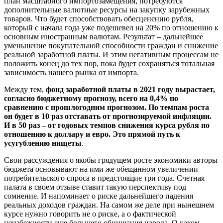
план масштабного импортозамещения, потребуются
дополнительные валютные ресурсы на закупку зарубежных
товаров. Что будет способствовать обесценению рубля,
который с начала года уже подешевел на 20% по отношению к
основным иностранным валютам. Результат – дальнейшее
уменьшение покупательной способности граждан и снижение
реальной заработной платы. И этим негативным процессам не
положить конец до тех пор, пока будет сохраняться тотальная
зависимость нашего рынка от импорта.
Между тем,
фонд заработной платы в 2021 году вырастает,
согласно бюджетному прогнозу, всего на 0,4% по
сравнению с прошлогодним прогнозом. По темпам роста
он будет в 10 раз отставать от прогнозируемой инфляции.
И в 50 раз – от годовых темпов снижения курса рубля по
отношению к доллару и евро. Это прямой путь к
усугублению нищеты
.
Свои рассуждения о якобы грядущем росте экономики авторы
бюджета основывают на ими же обещанном увеличении
потребительского спроса в предстоящие три года. Счетная
палата в своем отзыве ставит такую перспективу под
сомнение. И напоминает о риске дальнейшего падения
реальных доходов граждан. На самом же деле при нынешнем
курсе нужно говорить не о риске, а о фактической
неизбежности еще большего обнищания народа. О каком