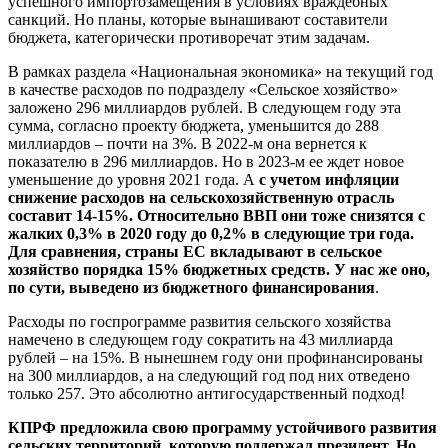
успешного импортозамещения в условиях враждебных
санкций. Но планы, которые вынашивают составители
бюджета, категорически противоречат этим задачам.
В рамках раздела «Национальная экономика» на текущий год
в качестве расходов по подразделу «Сельское хозяйство»
заложено 296 миллиардов рублей. В следующем году эта
сумма, согласно проекту бюджета, уменьшится до 288
миллиардов – почти на 3%. В 2022-м она вернется к
показателю в 296 миллиардов. Но в 2023-м ее ждет новое
уменьшение до уровня 2021 года. А
с учетом инфляции
снижение расходов на сельскохозяйственную отрасль
составит 14-15%. Относительно ВВП они тоже снизятся с
жалких 0,3% в 2020 году до 0,2% в следующие три года.
Для сравнения, страны ЕС вкладывают в сельское
хозяйство порядка 15% бюджетных средств. У нас же оно,
по сути, выведено из бюджетного финансирования
.
Расходы по госпрограмме развития сельского хозяйства
намечено в следующем году сократить на 43 миллиарда
рублей – на 15%. В нынешнем году они профинансированы
на 300 миллиардов, а на следующий год под них отведено
только 257. Это абсолютно антигосударственный подход!
КПРФ предложила свою программу устойчивого развития
сельских территорий, которую поддержал президент. Но