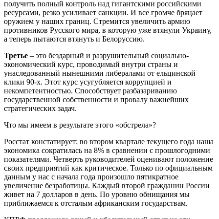
получить полный контроль над гигантскими российскими
ресурсами, резко усиливает санкции. И все громче бряцает
оружием у наших границ. Стремится увеличить армию
противников Русского мира, в которую уже втянули Украину,
а теперь пытаются втянуть и Белоруссию.
Третье
– это бездарный и разрушительный социально-
экономический курс, проводимый внутри страны и
унаследованный нынешними либералами от ельцинской
клики 90-х. Этот курс усугубляется коррупцией и
некомпетентностью. Способствует разбазариванию
государственной собственности и провалу важнейших
стратегических задач.
Что мы имеем в результате этого «обстрела»?
Росстат констатирует: во втором квартале текущего года наша
экономика сократилась на 8% в сравнении с прошлогодними
показателями. Четверть руководителей оценивают положение
своих предприятий как критическое. Только по официальным
данным у нас с начала года произошло пятикратное
увеличение безработицы. Каждый второй гражданин России
живет на 7 долларов в день. По уровню обнищания мы
приближаемся к отсталым африканским государствам.