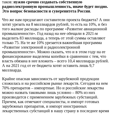
таков:
нужно срочно создавать собственную
радиоэлектронную промышленность, иначе будет поздно.
Это вопрос безопасности и суверенитета России
.
Что же нам предлагают составители проекта бюджета? А они
хотят урезать на 8 миллиардов рублей, то есть на 10%, и без
того жалкие расходы по программе «Развитие авиационной
промышленности». Год назад на нее обещали в 2021-м
выделить 83 миллиарда, а теперь от этой суммы оставляют
только 75. На те же 10% урезается важнейшая программа
«Развитие электронной и радиоэлектронной
промышленности». Можно сказать, что и в этом году на ее
финансирование выделены копейки в сравнении с тем, что
власть обязана в нее вложить – всего 10,4 миллиарда рублей.
А на 2021 год от ее бюджета хотят оставить лишь 9,7
миллиарда.
Крайне опасная зависимость от зарубежной продукции
сложилась и на российском рынке лекарств. Сегодня на нем
70% препаратов – импортные. Но и российские лекарства
можно назвать таковыми лишь условно – 80% из них
производится с применением зарубежных субстанций.
Причем, как отмечают специалисты, и импорт готовых
зарубежных препаратов, и импорт иностранных
лекарственных субстанций в нашу страну в последнее время