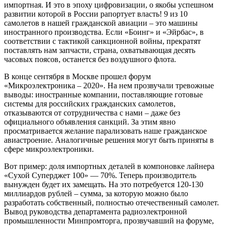
импортная. И это в эпоху цифровизации, о якобы успешном
развитии которой в России рапортует власть! 9 из 10
самолетов в нашей гражданской авиации – это машины
иностранного производства. Если «Боинг» и «Эйрбас», в
соответствии с тактикой санкционной войны, прекратят
поставлять нам запчасти, страна, охватывающая десять
часовых поясов, останется без воздушного флота.
В конце сентября в Москве прошел форум
«Микроэлектроника – 2020». На нем прозвучали тревожные
выводы: иностранные компании, поставляющие готовые
системы для российских гражданских самолетов,
отказываются от сотрудничества с нами – даже без
официального объявления санкций. За этим явно
просматривается желание парализовать наше гражданское
авиастроение. Аналогичные решения могут быть приняты в
сфере микроэлектроники.
Вот пример: доля импортных деталей в компоновке лайнера
«Сухой Суперджет 100» — 70%. Теперь производитель
вынужден будет их замещать. На это потребуется 120-130
миллиардов рублей – сумма, за которую можно было
разработать собственный, полностью отечественный самолет.
Вывод руководства департамента радиоэлектронной
промышленности Минпромторга, прозвучавший на форуме,