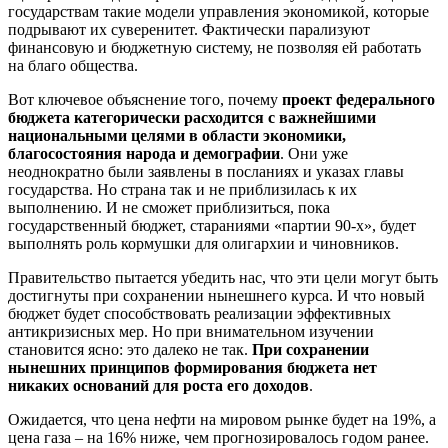
государствам такие модели управления экономикой, которые
подрывают их суверенитет. Фактически парализуют
финансовую и бюджетную систему, не позволяя ей работать
на благо общества.
Вот ключевое объяснение того, почему
проект федерального
бюджета категорически расходится с важнейшими
национальными целями в области экономики,
благосостояния народа и демографии
. Они уже
неоднократно были заявлены в посланиях и указах главы
государства. Но страна так и не приблизилась к их
выполнению. И не сможет приблизиться, пока
государственный бюджет, стараниями «партии 90-х», будет
выполнять роль кормушки для олигархии и чиновников.
Правительство пытается убедить нас, что эти цели могут быть
достигнуты при сохранении нынешнего курса. И что новый
бюджет будет способствовать реализации эффективных
антикризисных мер. Но при внимательном изучении
становится ясно: это далеко не так.
При сохранении
нынешних принципов формирования бюджета нет
никаких оснований для роста его доходов
.
Ожидается, что цена нефти на мировом рынке будет на 19%, а
цена газа – на 16% ниже, чем прогнозировалось годом ранее.