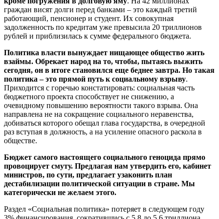
кроме погружения в долговую яму
. На 42 миллионах
граждан висят долги перед банками – это каждый третий
работающий, пенсионер и студент. Их совокупная
задолженность по кредитам уже превысила 20 триллионов
рублей и приблизилась к сумме федерального бюджета.
Политика власти вынуждает нищающее общество жить
взаймы. Обрекает народ на то, чтобы, пытаясь выжить
сегодня, он в итоге становился еще беднее завтра. Но такая
политика – это прямой путь к социальному взрыву
.
Приходится с горечью констатировать: социальная часть
бюджетного проекта способствует не снижению, а
очевидному повышению вероятности такого взрыва. Она
направлена не на сокращение социального неравенства,
добиваться которого обещал глава государства, в очередной
раз вступая в должность, а на усиление опасного раскола в
обществе.
Бюджет самого настоящего социального геноцида прямо
провоцирует смуту. Предлагая нам утвердить его, кабинет
министров, по сути, предлагает узаконить план
дестабилизации политической ситуации в стране. Мы
категорически не желаем этого.
Раздел «Социальная политика» потеряет в следующем году
3% финансирования, сократившись с 5,8 до 5,6 триллиона