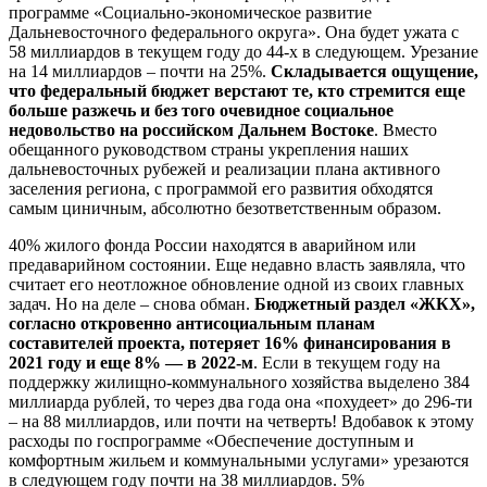
программе «Социально-экономическое развитие
Дальневосточного федерального округа». Она будет ужата с
58 миллиардов в текущем году до 44-х в следующем. Урезание
на 14 миллиардов – почти на 25%.
Складывается ощущение,
что федеральный бюджет верстают те, кто стремится еще
больше разжечь и без того очевидное социальное
недовольство на российском Дальнем Востоке
. Вместо
обещанного руководством страны укрепления наших
дальневосточных рубежей и реализации плана активного
заселения региона, с программой его развития обходятся
самым циничным, абсолютно безответственным образом.
40% жилого фонда России находятся в аварийном или
предаварийном состоянии. Еще недавно власть заявляла, что
считает его неотложное обновление одной из своих главных
задач. Но на деле – снова обман.
Бюджетный раздел «ЖКХ»,
согласно откровенно антисоциальным планам
составителей проекта, потеряет 16% финансирования в
2021 году и еще 8% — в 2022-м
. Если в текущем году на
поддержку жилищно-коммунального хозяйства выделено 384
миллиарда рублей, то через два года она «похудеет» до 296-ти
– на 88 миллиардов, или почти на четверть! Вдобавок к этому
расходы по госпрограмме «Обеспечение доступным и
комфортным жильем и коммунальными услугами» урезаются
в следующем году почти на 38 миллиардов. 5%