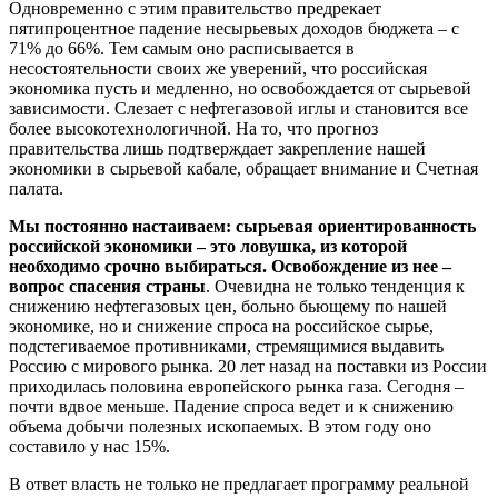
Одновременно с этим правительство предрекает
пятипроцентное падение несырьевых доходов бюджета – с
71% до 66%. Тем самым оно расписывается в
несостоятельности своих же уверений, что российская
экономика пусть и медленно, но освобождается от сырьевой
зависимости. Слезает с нефтегазовой иглы и становится все
более высокотехнологичной. На то, что прогноз
правительства лишь подтверждает закрепление нашей
экономики в сырьевой кабале, обращает внимание и Счетная
палата.
Мы постоянно настаиваем: сырьевая ориентированность
российской экономики – это ловушка, из которой
необходимо срочно выбираться. Освобождение из нее –
вопрос спасения страны
. Очевидна не только тенденция к
снижению нефтегазовых цен, больно бьющему по нашей
экономике, но и снижение спроса на российское сырье,
подстегиваемое противниками, стремящимися выдавить
Россию с мирового рынка. 20 лет назад на поставки из России
приходилась половина европейского рынка газа. Сегодня –
почти вдвое меньше. Падение спроса ведет и к снижению
объема добычи полезных ископаемых. В этом году оно
составило у нас 15%.
В ответ власть не только не предлагает программу реальной