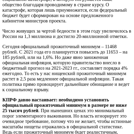
общество благодаря проводимому в стране курсу. О
катастрофе, которая лишь приумножится, если федеральный
бюджет будет сформирован на основе предложенного
кабинетом министров проекта.
Число живущих за чертой бедности в этом году увеличилось в
России на 1,3 миллиона и достигло 20-миллионной отметки.
Сегодня официальный прожиточный минимум – 11468
рублей. С 2021 года его планируется повысить до 11653 – на
185 рублей, или на 1,6%. Но даже явно заниженная
официальная инфляция, которую правительство внесло в
бюджетный прогноз на 2021-2023 гг., составляет порядка 4%
ежегодно. То есть у нас нищенский прожиточный минимум
растет в 2,5 раза медленнее официальной инфляции. Такая
политика прямо провоцирует дальнейшее обнищание и ведет
к социальному взрыву.
КПРФ давно настаивает: необходимо установить
официальный прожиточный минимум в размере не ниже
25 тысяч рублей
. При нынешних ценах это минимальный
порог элементарного выживания. Но власть игнорирует это
очевидное требование, потому что не желает, чтобы истинные
масштабы нищеты отражались в официальной статистике.
Ведь если прожиточный минимум будет реалистичным,