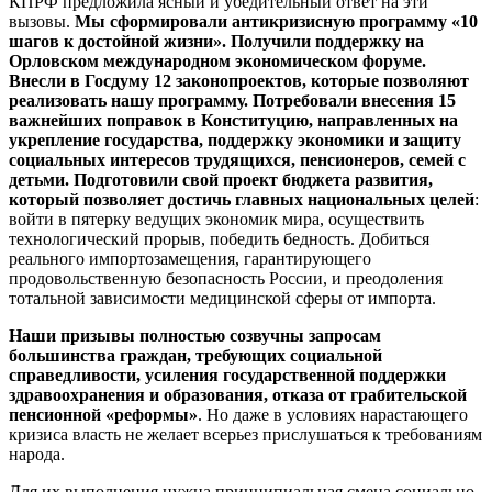
КПРФ предложила ясный и убедительный ответ на эти
вызовы.
Мы сформировали антикризисную программу «10
шагов к достойной жизни». Получили поддержку на
Орловском международном экономическом форуме.
Внесли в Госдуму 12 законопроектов, которые позволяют
реализовать нашу программу. Потребовали внесения 15
важнейших поправок в Конституцию, направленных на
укрепление государства, поддержку экономики и защиту
социальных интересов трудящихся, пенсионеров, семей с
детьми. Подготовили свой проект бюджета развития,
который позволяет достичь главных национальных целей
:
войти в пятерку ведущих экономик мира, осуществить
технологический прорыв, победить бедность. Добиться
реального импортозамещения, гарантирующего
продовольственную безопасность России, и преодоления
тотальной зависимости медицинской сферы от импорта.
Наши призывы полностью созвучны запросам
большинства граждан, требующих социальной
справедливости, усиления государственной поддержки
здравоохранения и образования, отказа от грабительской
пенсионной «реформы»
. Но даже в условиях нарастающего
кризиса власть не желает всерьез прислушаться к требованиям
народа.
Для их выполнения нужна принципиальная смена социально-