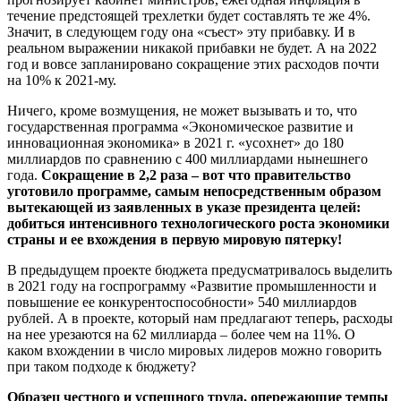
течение предстоящей трехлетки будет составлять те же 4%.
Значит, в следующем году она «съест» эту прибавку. И в
реальном выражении никакой прибавки не будет. А на 2022
год и вовсе запланировано сокращение этих расходов почти
на 10% к 2021-му.
Ничего, кроме возмущения, не может вызывать и то, что
государственная программа «Экономическое развитие и
инновационная экономика» в 2021 г. «усохнет» до 180
миллиардов по сравнению с 400 миллиардами нынешнего
года.
Сокращение в 2,2 раза – вот что правительство
уготовило программе, самым непосредственным образом
вытекающей из заявленных в указе президента целей:
добиться интенсивного технологического роста экономики
страны и ее вхождения в первую мировую пятерку!
В предыдущем проекте бюджета предусматривалось выделить
в 2021 году на госпрограмму «Развитие промышленности и
повышение ее конкурентоспособности» 540 миллиардов
рублей. А в проекте, который нам предлагают теперь, расходы
на нее урезаются на 62 миллиарда – более чем на 11%. О
каком вхождении в число мировых лидеров можно говорить
при таком подходе к бюджету?
Образец честного и успешного труда, опережающие темпы