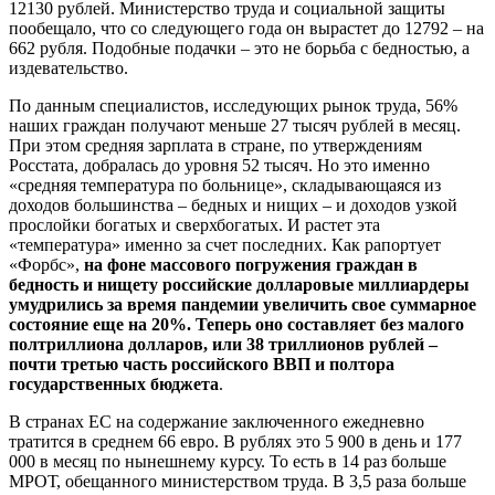
12130 рублей. Министерство труда и социальной защиты
пообещало, что со следующего года он вырастет до 12792 – на
662 рубля. Подобные подачки – это не борьба с бедностью, а
издевательство.
По данным специалистов, исследующих рынок труда, 56%
наших граждан получают меньше 27 тысяч рублей в месяц.
При этом средняя зарплата в стране, по утверждениям
Росстата, добралась до уровня 52 тысяч. Но это именно
«средняя температура по больнице», складывающаяся из
доходов большинства – бедных и нищих – и доходов узкой
прослойки богатых и сверхбогатых. И растет эта
«температура» именно за счет последних. Как рапортует
«Форбс»,
на фоне массового погружения граждан в
бедность и нищету российские долларовые миллиардеры
умудрились за время пандемии увеличить свое суммарное
состояние еще на 20%. Теперь оно составляет без малого
полтриллиона долларов, или 38 триллионов рублей –
почти третью часть российского ВВП и полтора
государственных бюджета
.
В странах ЕС на содержание заключенного ежедневно
тратится в среднем 66 евро. В рублях это 5 900 в день и 177
000 в месяц по нынешнему курсу. То есть в 14 раз больше
МРОТ, обещанного министерством труда. В 3,5 раза больше