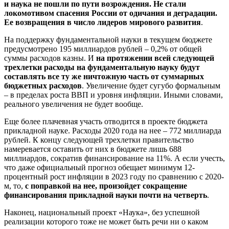
и наука не пошли по пути возрождения. Не стали
локомотивом спасения России от одичания и деградации.
Ее возвращения в число лидеров мирового развития
.
На поддержку фундаментальной науки в текущем бюджете
предусмотрено 195 миллиардов рублей – 0,2% от общей
суммы расходов казны. И
на протяжении всей следующей
трехлетки расходы на фундаментальную науку будут
составлять все ту же ничтожную часть от суммарных
бюджетных расходов
. Увеличение будет сугубо формальным
– в пределах роста ВВП и уровня инфляции. Иными словами,
реального увеличения не будет вообще.
Еще более плачевная участь отводится в проекте бюджета
прикладной науке. Расходы 2020 года на нее – 772 миллиарда
рублей. К концу следующей трехлетки правительство
намеревается оставить от них в бюджете лишь 688
миллиардов, сократив финансирование на 11%. А если учесть,
что даже официальный прогноз обещает минимум 12-
процентный рост инфляции в 2023 году по сравнению с 2020-
м, то,
с поправкой на нее, произойдет сокращение
финансирования прикладной науки почти на четверть
.
Наконец, национальный проект «Наука», без успешной
реализации которого тоже не может быть речи ни о каком