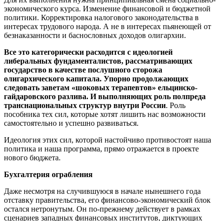
экономического курса. Изменение финансовой и бюджетной
политики. Корректировка налогового законодательства в
интересах трудового народа. А не в интересах пьянеющей от
безнаказанности и баснословных доходов олигархии.
Все это категорически расходится с идеологией
либеральных фундаменталистов, рассматривающих
государство в качестве послушного сторожа
олигархического капитала. Упорно продолжающих
следовать заветам «шоковых терапевтов» ельцинско-
гайдаровского разлива. И выполняющих роль полпреда
транснациональных структур внутри России
. Роль
пособника тех сил, которые хотят лишить нас возможности
самостоятельно и успешно развиваться.
Идеология этих сил, которой настойчиво противостоят наша
политика и наша программа, прямо отражается в проекте
нового бюджета.
Бухгалтерия ограбления
Даже несмотря на случившуюся в начале нынешнего года
отставку правительства, его финансово-экономический блок
остался нетронутым. Он по-прежнему действует в рамках
сценариев западных финансовых институтов, диктующих