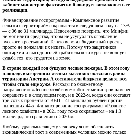
кабинет министров фактически блокирует возможность ее
реализации
.
Финансирование госпрограммы «Комплексное развитие
сельских территорий» сокращается в следующем году на 13%
— с 36 до 31 миллиарда. Невозможно поверить, что Минфин
не мог найти средства, чтобы не усугублять ограбление
русского крестьянина! Те, кто верстал бюджетный проект,
просто не пожелали их искать. Потому что защитников
олигархии и выгодного ей грабительского курса не волнует
судьба тех, кто трудится на земле.
В стране каждый год бушуют лесные пожары. В этом году
площадь выгоревших лесных массивов оказалась равна
территории Австрии. А составители бюджета делают все,
чтобы стало еще хуже
. Расходы по бюджетному
направлению «Лесное хозяйство» кабинет министров намерен
сокращать и в следующем году, и в 2022-м, когда они составят
три сотых процента от ВВП – 41 миллиард рублей против
нынешних 44-х. Финансирование госпрограммы «Развитие
лесного хозяйства» в 2021 году тоже сокращается – на 1,3
миллиарда по сравнению с 2020-м.
Любому здравомыслящему человеку ясно: обеспечить
экономический рост в современных условиях можно только