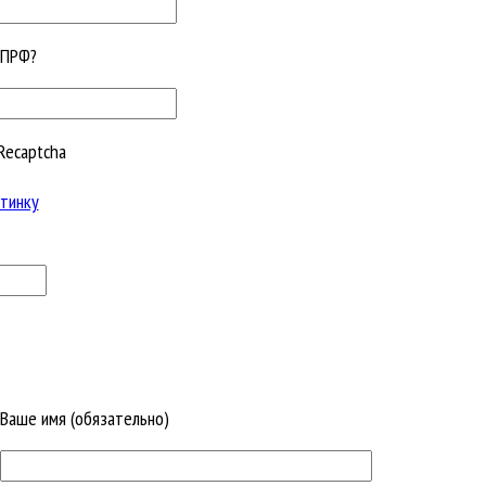
КПРФ?
Recaptcha
тинку
Ваше имя (обязательно)