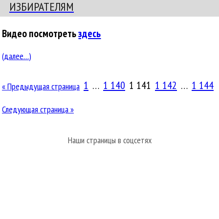
ИЗБИРАТЕЛЯМ
Видео посмотреть
здесь
(далее…)
Навигация
1
…
1 140
1 141
1 142
…
1 144
Предыдущая страница
Следующая страница
Наши страницы в соцсетях