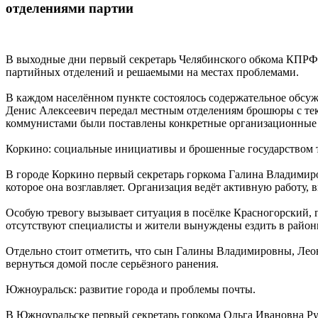
отделениями партии
В выходные дни первый секретарь Челябинского обкома КПРФ 
партийных отделений и решаемыми на местах проблемами.
В каждом населённом пункте состоялось содержательное обсу
Денис Алексеевич передал местным отделениям брошюры с тек
коммунистами были поставлены конкретные организационные 
Коркино: социальные инициативы и брошенные государством 
В городе Коркино первый секретарь горкома Галина Владимиро
которое она возглавляет. Организация ведёт активную работу, 
Особую тревогу вызывает ситуация в посёлке Красногорский, 
отсутствуют специалисты и жители вынуждены ездить в район
Отдельно стоит отметить, что сын Галины Владимировны, Леон
вернуться домой после серьёзного ранения.
Южноуральск: развитие города и проблемы почты.
В Южноуральске первый секретарь горкома Ольга Ивановна Ру