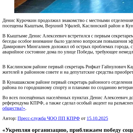
Денис Курочкин продолжил знакомство с местными отделениям
посещены Кыштым, Верхний Уфалей, Каслинский район и Куна
В Кыштыме Денис Алексеевич встретился с первым секретаре
беседы особое внимание было уделено вопросам повышения эф
Дамирович Мингалиев доложил об острых проблемах города, 
аварийное состояние дома по улице Победы, требующее немедл
В Каслинском районе первый секретарь Рифкат Гайнулович Кар
жителей в районном совете и на депутатские средства приобре
В Кунашакском районе первый секретарь районного отделения
района по городошному спорту и планами по созданию ветера
Во всех посещённых населённых пунктах Денис Алексеевич до
референдума КПРФ, а также сделал особый акцент на разъяс
общества!»
.
Автор:
Пресс-служба ЧОО ПП КПРФ
от
15.10.2025
«Укрепляя организацию, приближаем победу соц