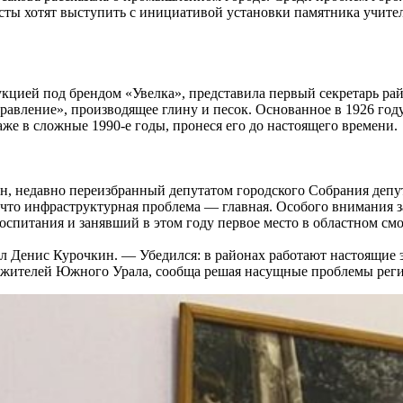
исты хотят выступить с инициативой установки памятника учит
укцией под брендом «Увелка», представила первый секретарь р
авление», производящее глину и песок. Основанное в 1926 году
же в сложные 1990-е годы, пронеся его до настоящего времени.
, недавно переизбранный депутатом городского Собрания депут
 что инфраструктурная проблема — главная. Особого внимания 
оспитания и занявший в этом году первое место в областном смо
 Денис Курочкин. — Убедился: в районах работают настоящие э
х жителей Южного Урала, сообща решая насущные проблемы реги