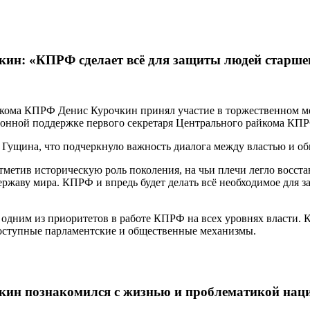
ин: «КПРФ сделает всё для защиты людей старше
бкома КПРФ Денис Курочкин принял участие в торжественном м
онной поддержке первого секретаря Центрального райкома КП
 Гущина, что подчеркнуло важность диалога между властью и о
тметив историческую роль поколения, на чьи плечи легло восс
ржаву мира. КПРФ и впредь будет делать всё необходимое для 
 одним из приоритетов в работе КПРФ на всех уровнях власти.
доступные парламентские и общественные механизмы.
ин познакомился с жизнью и проблематикой наци