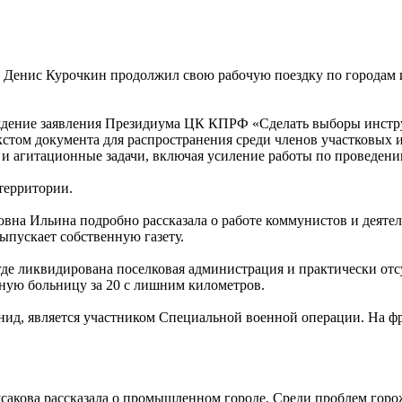
Денис Курочкин продолжил свою рабочую поездку по городам и
ждение заявления Президиума ЦК КПРФ «Сделать выборы инструм
стом документа для распространения среди членов участковых 
и агитационные задачи, включая усиление работы по проведен
территории.
вна Ильина подробно рассказала о работе коммунистов и деяте
выпускает собственную газету.
где ликвидирована поселковая администрация и практически отс
ную больницу за 20 с лишним километров.
ид, является участником Специальной военной операции. На фр
сакова рассказала о промышленном городе. Среди проблем горо