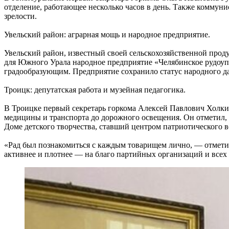
отделение, работающее несколько часов в день. Также коммун
зрелости.
Увельский район: аграрная мощь и народное предприятие.
Увельский район, известный своей сельскохозяйственной прод
для Южного Урала народное предприятие «Челябинское рудоупр
градообразующим. Предприятие сохранило статус народного да
Троицк: депутатская работа и музейная педагогика.
В Троицке первый секретарь горкома Алексей Павлович Холкин
медицины и транспорта до дорожного освещения. Он отметил,
Доме детского творчества, ставший центром патриотического в
«Рад был познакомиться с каждым товарищем лично, — отметил
активнее и плотнее — на благо партийных организаций и все