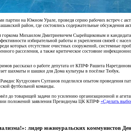
и партии на Южном Урале, проведя серию рабочих встреч с акт
шакский район, где состоялись содержательные обсуждения ак
м горкома Михаилом Дмитриевичем Сырейщиковым и кандидатам
фективности избирательной работы и укрепления связей с насе
среди которых отсутствие очистных сооружений, системные пр
енного расселения, а также критическое состояние инфекционн
имов рассказал о работе депутата от КПРФ Рашита Наретдинови
тает шахматы и шашки для Дома культуры в посёлке Тюбук.
 Рамдис Кутдусович Султанов поделился опытом проведения пат
нской футбольной команды.
вёл до товарищей задачи по усилению организационной и агит
нении положений заявления Президиума ЦК КПРФ
«Сделать выбо
иализма!»: лидер южноуральских коммунистов Де