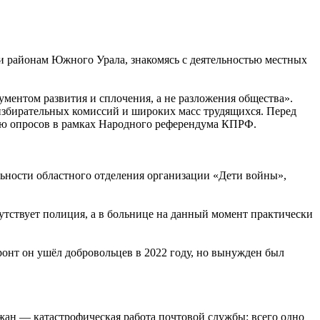
 районам Южного Урала, знакомясь с деятельностью местных
ентом развития и сплочения, а не разложения общества».
избирательных комиссий и широких масс трудящихся. Перед
ию опросов в рамках Народного референдума КПРФ.
льности областного отделения организации «Дети войны»,
утствует полиция, а в больнице на данный момент практически
онт он ушёл добровольцев в 2022 году, но вынужден был
жан — катастрофическая работа почтовой службы: всего одно