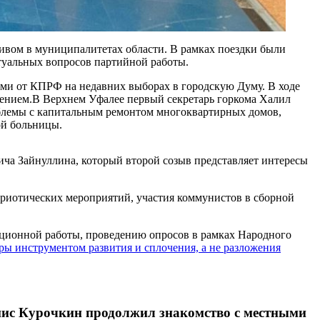
ивом в муниципалитетах области. В рамках поездки были
туальных вопросов партийной работы.
и от КПРФ на недавних выборах в городскую Думу. В ходе
лением.В Верхнем Уфалее первый секретарь горкома Халил
облемы с капитальным ремонтом многоквартирных домов,
ой больницы.
ча Зайнуллина, который второй созыв представляет интересы
риотических мероприятий, участия коммунистов в сборной
ационной работы, проведению опросов в рамках Народного
ры инструментом развития и сплочения, а не разложения
нис Курочкин продолжил знакомство с местными