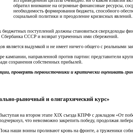
Из приведенной цитаты очевидно: ни о каком изъятии вк
обратил внимание на огромные финансовые ресурсы, соср
необходимость формирования бюджета, способного обеспе
социальной политики и преодоление кризисных явлений.
бюджетных поступлений должны становиться сверхдоходы финанс
в Сбербанка СССР и возврат утраченных ими сбережений.
ов является выдумкой и не имеет ничего общего с реальными з
 кампании, направленной против партии: представители крупно
ради сохранения собственных прибылей.
ии, проверять первоисточники и критически оценивать гром
рально-рыночный и олигархический курс»
Выступая на втором этапе XIX съезда КПРФ с докладом «От по
подчеркнул, что невозможно закрепить победу, продолжая либе
Пока наши воины проливают кровь на фронте, а труженики соби