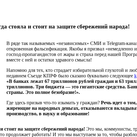
да стояла и стоит на защите сбережений народа!
В ряде так называемых «независимых» СМИ и Telegram-канал
откровенная фальсификация. Якобы я призвал «немедленно и
господ-пропагандистов от жары и страха перед нашей Програ
вместе с ней и остатки здравого смысла!
Напомню для тех, кто страдает избирательной глухотой и лю
недавнем Съезде КПРФ было сказано буквально следующее
k
«В банках лежат 67 триллионов рублей граждан и 63 три
триллионов. Три бюджета — это гигантские средства. Бан
страны. Это полное безобразие!».
Где здесь призыв что-то изымать у граждан?
Речь идет о том
жиреющие на народных деньгах, отказываются вкладыват
производство, в науку и образование!
и стоит на защите сбережений народа!
Это мы, коммунисты, тр
 продолжает работать! И это мы выступаем за то, чтобы разблок