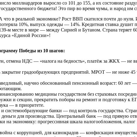
число миллиардеров выросло со 101 до 155, а их состояние разду
государственного бюджета! Это пир во время чумы, и народ им с
А что в реальной экономике? Рост ВВП скатился почти до нуля. 
потеряла 10%, выпуск одежды — 14%. Кредитная ставка душит 
139-м месте в мире — между Сирией и Бутаном. Страна теряет 60
курса «Единой России»!
ограмму Победы из 10 шагов:
цен, отмена НДС — «налога на бедность», платёж за ЖКХ — не в
ть закрытие градообразующих предприятий. МРОТ — не ниже 45 т
праведливый, научно обоснованный пенсионный возраст: 60 лет
аботающим.
инансированию медицины государством без страховых посредник
 кружки и секции, прекратить поборы на ремонт и подготовку к
аука — в приоритете.
т и системообразующие банки — под контроль государства. Стра
 деньги для производства. Центральный банк — под прямую отв
ки на экономику: прогрессивная шкала налогообложения, налог н
ая война с коррупцией, для казнокрадов — конфискация имуществ