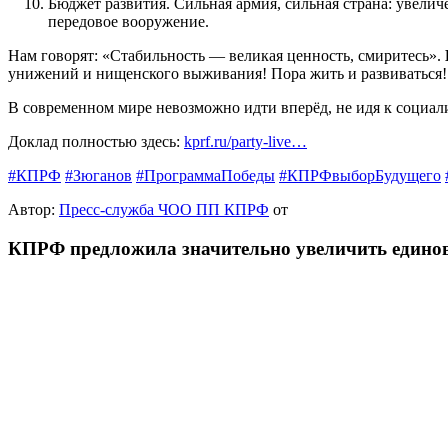
Бюджет развития. Сильная армия, сильная страна: увелич
передовое вооружение.
Нам говорят: «Стабильность — великая ценность, смиритесь».
унижений и нищенского выживания! Пора жить и развиваться!
В современном мире невозможно идти вперёд, не идя к социал
Доклад полностью здесь:
kprf.ru/party-live…
#КПРФ
#Зюганов
#ПрограммаПобеды
#КПРФвыборБудущего
Автор:
Пресс-служба ЧОО ПП КПРФ
от
КПРФ предложила значительно увеличить едино