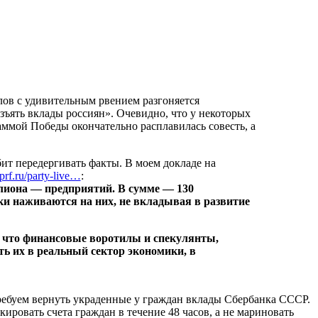
ов с удивительным рвением разгоняется
зъять вклады россиян». Очевидно, что у некоторых
ммой Победы окончательно расплавилась совесть, а
бит передергивать факты. В моем докладе на
prf.ru/party-live…
:
ллиона — предприятий. В сумме — 130
ки наживаются на них, не вкладывая в развитие
, что финансовые воротилы и спекулянты,
ь их в реальный сектор экономики, в
ебуем вернуть украденные у граждан вклады Сбербанка СССР.
ировать счета граждан в течение 48 часов, а не мариновать