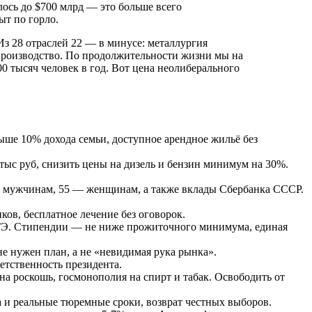
лось до $700 млрд — это больше всего
ыт по горло.
Из 28 отраслей 22 — в минусе: металлургия
производство. По продолжительности жизни мы на
0 тысяч человек в год. Вот цена неолиберального
ыше 10% дохода семьи, доступное арендное жильё без
ыс руб, снизить цены на дизель и бензин минимум на 30%.
 — мужчинам, 55 — женщинам, а также вклады Сбербанка СССР.
ов, бесплатное лечение без оговорок.
 ЕГЭ. Стипендии — не ниже прожиточного минимума, единая
не нужен план, а не «невидимая рука рынка».
етственность президента.
а роскошь, госмонополия на спирт и табак. Освободить от
а и реальные тюремные сроки, возврат честных выборов.