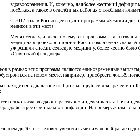
здравоохранения. И, конечно, наиболее жестокий дефицит м
посёлках, а также в отдалённых районах с тяжёлыми клима
С 2012 года в России действуют программы «Земский докт
медиков в эти места.
Меня всегда удивляло, почему эти программы так названы. В
медицина в дореволюционной России была очень слаба. А л
уж решили спасать сельскую медицину, более честно было 
«Советский фельдшер».
иков в рамках этих программ являются единовременные выплаты
бустроиться на новом месте, например, приобрести жильё, погас
т находится в диапазоне от 1 до 2 млн рублей для врачей и от 0
к.
т только тогда, когда они регулярно индексируются. Нет индекс
раздо быстрее официальной инфляции. Например, жильё в нашей 
селением до 50 тыс. человек увеличить минимальный размер еди