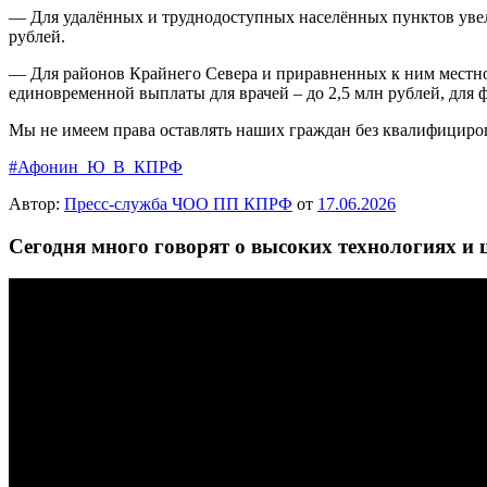
— Для удалённых и труднодоступных населённых пунктов увел
рублей.
— Для районов Крайнего Севера и приравненных к ним местно
единовременной выплаты для врачей – до 2,5 млн рублей, для 
Мы не имеем права оставлять наших граждан без квалифициро
#Афонин_Ю_В_КПРФ
Автор:
Пресс-служба ЧОО ПП КПРФ
от
17.06.2026
Сегодня много говорят о высоких технологиях и ц