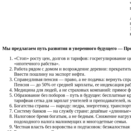
Мы предлагаем путь развития и уверенного будущего — Пр
«Стоп» росту цен, долгов и тарифов: госрегулирование 
«ипотечного рабства».
Работа рядом с домом и возрождение деревни: прекрати
Ввести пошлину на экспорт нефти.
Справедливая пенсия — право, а не подачка: вернуть с
Пенсия — до 50% от средней зарплаты, ее индексация р
Медицина для людей, а не страховых компаний: прямое ф
Образование без поборов – путь в будущее: бесплатные
тарифная сетка для зарплат учителей и преподавателей, н
Богатства страны — народу: недра, энергетику, транспор
Систему банков — на службу стране: дешёвые «длинные»
Налоговое бремя богатым, а не бедным. Снижение нагруз
подоходного налога малоимущих и многодетные семьи.
Честная власть без воровства и подтасовок: безжалостн