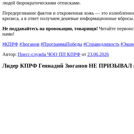
людей бюрократическими отписками.
Передергивание фактов и откровенная ложь — это излюбленное
кризиса, а в ответ получаем дешевые информационные вбросы.
Не поддавайтесь на провокации, товарищи!
Читайте первоис
нами!
#КПРФ
#Зюганов
#ПрограммаПобеды
#Справедливость
#Экон
Автор:
Пресс-служба ЧОО ПП КПРФ
от
23.06.2026
Лидер КПРФ Геннадий Зюганов НЕ ПРИЗЫВАЛ к