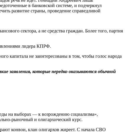
ладов речь не идет. Геннадий Андреевич лишь
едоточенные в банковской системе, и подчеркнул
чить развитие страны, проведение справедливой
ового сектора, а не средства граждан. Более того, партия
аявлениями лидера КПРФ.
го капитала не заинтересованы в том, чтобы голос народа
кие заявления, которые нередко оказываются обычной
беды на выборах — к возрождению социализма»,
рально-рыночный и олигархический курс.
рают конвои, клан олигархов жиреет. С начала СВО