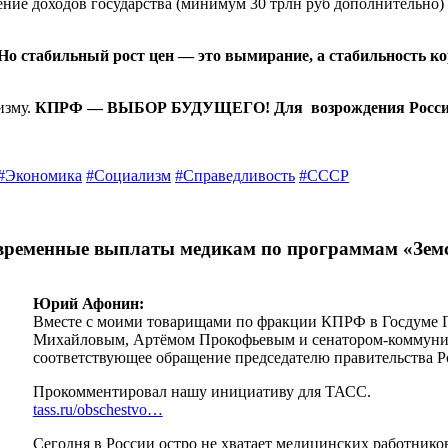
ение доходов государства (минимум 30 трлн руб дополнительно) 
Но стабильный рост цен — это вымирание, а стабильность ко
изму.
КПРФ — ВЫБОР БУДУЩЕГО! Для возрождения России у 
#Экономика
#Социализм
#Справедливость
#СССР
временные выплаты медикам по программам «Земс
Юрий Афонин:
Вместе с моими товарищами по фракции КПРФ в Госдуме 
Михайловым, Артёмом Прокофьевым и сенатором-коммуни
соответствующее обращение председателю правительства 
Прокомментировал нашу инициативу для ТАСС.
tass.ru/obschestvo…
Сегодня в России остро не хватает медицинских работник