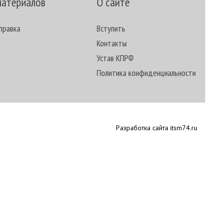
материалов
О сайте
правка
Вступить
Контакты
Устав КПРФ
Политика конфиденциальности
Разработка сайта itsm74.ru