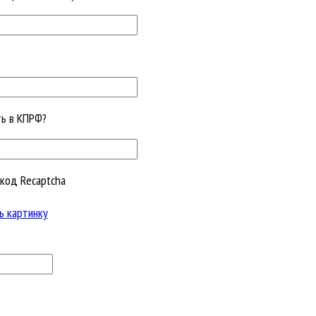
ть в КПРФ?
код Recaptcha
ь картинку