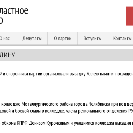
ластное
Ф
О нас
Депутаты
О партии
Вступить
Контакты
ОДИНУ
Ф и сторонники партии организовали высадку Аллею памяти, посвящ
 колледже Металлургического района города Челябинска при подде
довой и боевой славы в колледже, члена регионального отделения Р
го обкома КПРФ Денисом Курочкиным и учащимися колледжа высадил 