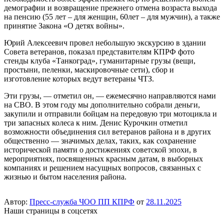
демографии и возвращение прежнего отмена возраста выхода
на пенсию (55 лет – для женщин, 60лет – для мужчин), а также
принятие Закона «О детях войны».
Юрий Алексеевич провел небольшую экскурсию в здании
Совета ветеранов, показал представителям КПРФ фото
стенды клуба «Танкоград», гуманитарные грузы (вещи,
простыни, пеленки, маскировочные сети), сбор и
изготовление которых ведут ветераны ЧТЗ.
Эти грузы, — отметил он, — ежемесячно направляются нами
на СВО. В этом году мы дополнительно собрали деньги,
закупили и отправили бойцам на передовую три мотоцикла и
три запасных колеса к ним. Денис Курочкин отметил
возможности объединения сил ветеранов района и в других
общественно — значимых делах, таких, как сохранение
исторической памяти о достижениях советской эпохи, в
мероприятиях, посвященных красным датам, в выборных
компаниях и решением насущных вопросов, связанных с
жизнью и бытом населения района.
Автор:
Пресс-служба ЧОО ПП КПРФ
от
28.11.2025
Наши страницы в соцсетях