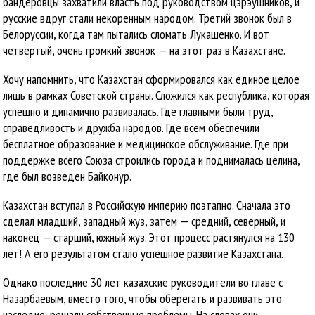
бандеровцы захватили власть под руководством цэрэушников, и
русские вдруг стали некоренным народом. Третий звонок был в
Белоруссии, когда там пытались сломать Лукашенко. И вот
четвертый, очень громкий звонок — на этот раз в Казахстане.
Хочу напомнить, что Казахстан сформировался как единое целое
лишь в рамках Советской страны. Сложился как республика, которая
успешно и динамично развивалась. Где главными были труд,
справедливость и дружба народов. Где всем обеспечили
бесплатное образование и медицинское обслуживание. Где при
поддержке всего Союза строились города и поднималась целина,
где был возведен Байконур.
Казахстан вступал в Российскую империю поэтапно. Сначала это
сделал младший, западный жуз, затем — средний, северный, и
наконец — старший, южный жуз. Этот процесс растянулся на 130
лет! А его результатом стало успешное развитие Казахстана.
Однако последние 30 лет казахские руководители во главе с
Назарбаевым, вместо того, чтобы оберегать и развивать это
наследие, решали собственные проблемы. На словах они