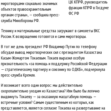
ЦК КПРФ, руководитель
миротворцами социально значимых
фракции КПРФ в Госдуме
объектов правоохранительным
ФС РФ
органам страны», — сообщила пресс-
служба Минобороны РФ.
Технику и материальные средства загружают в самолеты ВКС
России. К возвращению готовятся и сами миротворцы.
В тот же день президент РФ Владимир Путин по телефону
обсудил вывод миротворческих сил с президентом Казахстана
Касым-Жомартом Токаевым. Токаев выразил особую
признательность «за помощь и поддержку Российской Федерации
— стратегическому партнеру и союзнику по ОДКБ», подчеркнула
пресс-служба Кремля.
И возникает всего один вопрос: мы действительно
скоропалительно уходим из Казахстана? Или было бы логично
выдвинуть Токаеву — за оказанную масштабную помощь —
встречные условия? Самым существенным из которых, как
представляется, является согласие Токаева на развертывание на