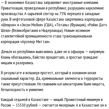
— В экономике Казахстана заправляют иностранные компании.
Приватизация, проведенная в республике, разрушила наукоемкие
производства. А сырьевой сектор на 75% перешел в западные
руки. В нефтегазовой сфере Казахстана закрепились корпорации
«Шеврон» и «Эксон Мобил» (США), «Тоталь» (Франция), «Ройял Датч
Шелл» (Великобритания и Нидерланды). Новым хозяином
сталелитейной промышленности стала транснациональная
корпорация «Арселор Миттал».
Деньги из республики вывозились даже не в офшоры — напрямую.
Кланы обогащались, байство процветало, а простые граждане
нищали и разорялись.
В результате и вспыхнул протест, который в основном носил
социальный характер. Да, криминальные элементы и террористы
также присутствовали. Но главными катализаторами были нищета,
безысходность и унижение.
Каждый седьмой в Казахстане — нищий. Прожиточный минимум в
России — 13330 рублей — считается мизерным. А в Казахстане он и