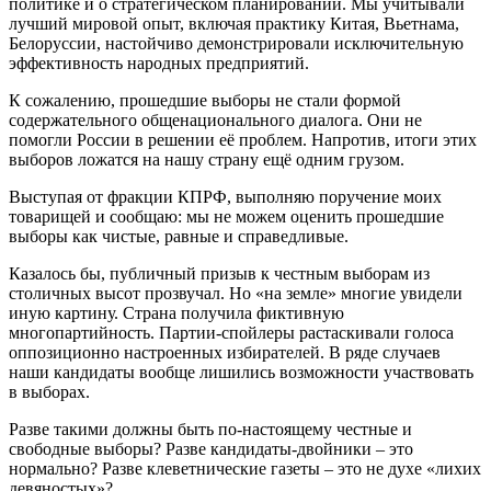
политике и о стратегическом планировании. Мы учитывали
лучший мировой опыт, включая практику Китая, Вьетнама,
Белоруссии, настойчиво демонстрировали исключительную
эффективность народных предприятий.
К сожалению, прошедшие выборы не стали формой
содержательного общенационального диалога. Они не
помогли России в решении её проблем. Напротив, итоги этих
выборов ложатся на нашу страну ещё одним грузом.
Выступая от фракции КПРФ, выполняю поручение моих
товарищей и сообщаю: мы не можем оценить прошедшие
выборы как чистые, равные и справедливые.
Казалось бы, публичный призыв к честным выборам из
столичных высот прозвучал. Но «на земле» многие увидели
иную картину. Страна получила фиктивную
многопартийность. Партии-спойлеры растаскивали голоса
оппозиционно настроенных избирателей. В ряде случаев
наши кандидаты вообще лишились возможности участвовать
в выборах.
Разве такими должны быть по-настоящему честные и
свободные выборы? Разве кандидаты-двойники – это
нормально? Разве клеветнические газеты – это не духе «лихих
девяностых»?