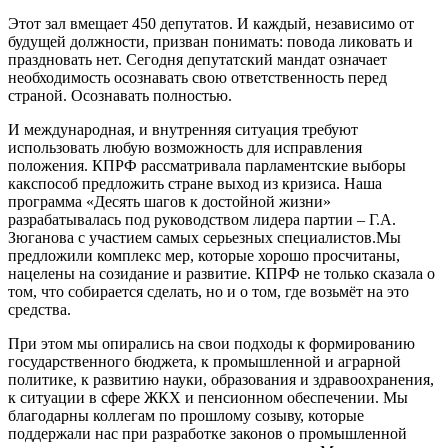
Этот зал вмещает 450 депутатов. И каждый, независимо от
будущей должности, призван понимать: повода ликовать и
праздновать нет. Сегодня депутатский мандат означает
необходимость осознавать свою ответственность перед
страной. Осознавать полностью.
И международная, и внутренняя ситуация требуют
использовать любую возможность для исправления
положения. КПРФ рассматривала парламентские выборы
какспособ предложить стране выход из кризиса. Наша
программа «Десять шагов к достойной жизни»
разрабатывалась под руководством лидера партии – Г.А.
Зюганова с участием самых серьезных специалистов.Мы
предложили комплекс мер, которые хорошо просчитаны,
нацелены на созидание и развитие. КПРФ не только сказала о
том, что собирается сделать, но и о том, где возьмёт на это
средства.
При этом мы опирались на свои подходы к формированию
государственного бюджета, к промышленной и аграрной
политике, к развитию науки, образования и здравоохранения,
к ситуации в сфере ЖКХ и пенсионном обеспечении. Мы
благодарны коллегам по прошлому созыву, которые
поддержали нас при разработке законов о промышленной