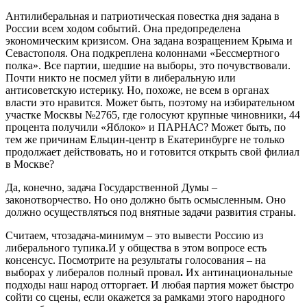
Антилиберальная и патриотическая повестка дня задана в
России всем ходом событий. Она предопределена
экономическим кризисом. Она задана возращением Крыма и
Севастополя. Она подкреплена колоннами «Бессмертного
полка». Все партии, шедшие на выборы, это почувствовали.
Почти никто не посмел уйти в либеральную или
антисоветскую истерику. Но, похоже, не всем в органах
власти это нравится. Может быть, поэтому на избирательном
участке Москвы №2765, где голосуют крупные чиновники, 44
процента получили «Яблоко» и ПАРНАС? Может быть, по
тем же причинам Ельцин-центр в Екатеринбурге не только
продолжает действовать, но и готовится открыть свой филиал
в Москве?
Да, конечно, задача Государственной Думы –
законотворчество. Но оно должно быть осмысленным. Оно
должно осуществляться под внятные задачи развития страны.
Считаем, чтозадача-минимум – это вывести Россию из
либерального тупика.И у общества в этом вопросе есть
консенсус. Посмотрите на результаты голосования – на
выборах у либералов полный провал
.
Их антинациональные
подходы наш народ отторгает. И любая партия может быстро
сойти со сцены, если окажется за рамками этого народного