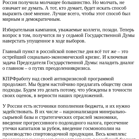
Россия получила молчащее большинство. Но молчать, не
означает не думать. А тот, кто думает, будет искать способ
выразить своё мнение. Лучше всего, чтобы этот способ был
мирным и демократичным.
Избирательная кампания, уважаемые коллеги, позади. Теперь
вопрос в том, получится ли у седьмой Государственной Думы
наверстать упущенное в ходе выборов.
Главный пункт в российской повестке дня всё тот же – это
острейший социально-экономический кризис. И ключевая
задача Председателя Государственной Думы: наладить диалог
о главном – о путях преодолениякризиса.
КПРФработу над своей антикризисной программой
продолжит. Мы будем настойчиво предлагать обществу свои
подходы. Будем это делать потому, что убеждены в точности
своих оценок, в верности наших предложений.
У России есть источники пополнения бюджета, и их нужно
задействовать. В их числе – национализация минерально-
сырьевой базы и стратегических отраслей экономики,
введение прогрессивного подоходного налога, пресечение
утечки капиталов за рубеж, введение госмонополии на
производство спиртоводочной продукции. Весь комплекс