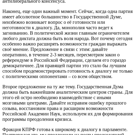
антилиберального консенсуса.
Наконец, еще один важный момент. Сейчас, когда одна партия
имеет абсолютное большинство в Государственной Думе,
неизбежно возникает вопрос о её готовности или
неготовности к диалогу. Да, монополия часто ведет к
загниванию. В политической жизни главным ограничителем
любого диктата должна быть воля народа. Вот почему сегодня
особенно важно расширять возможности граждан выражать
своё мнение. Предложение в связи с этим: давайте
оперативно, в течение 2-3 месяцев, пересмотрим закон о
референдуме в Российской Федерации, сделаем его гораздо
демократичнее. Для правящей партии это стало бы лучшим
способом продемонстрировать готовность к диалогу не только
с политическими оппонентами – со всем обществом.
Второе предложение на ту же тему. Государственная Дума
должна быть важнейшим аналитическим центром страны. Для
этого ей остро необходимо взаимодействие с иными
мозговыми центрами. Давайте исправим ошибку прошлого
созыва, восстановим права и расширим возможности
Российской Академии Наук, используем их для формирования
программы преодоления кризиса.
Фракция КПРФ готова к широкому к диалогу в парламенте.
Подтверждая это, мы предложили на посты председателей