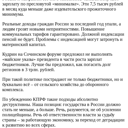
зарплату по пресловутой «минималке». Эти 7,5 тысяч рублей
в месяц куда меньше даже издевательского прожиточного
минимума.
Реальные доходы граждан России за последний год упали, а
людям грозят новыми неприятностями. Повышение
коммунальных тарифов гарантировано. Должной индексации
пенсий не будет. Проблемы с индексацией могут затронуть и
материнский капитал.
Кудрин на Сочинском форуме предложил не выполнять
«майские указы» президента в части роста зарплат
бюджетников. Лучше бы предложил, как погасить долг
регионов в 3 трлн. рублей.
При такой политике пострадают не только бюджетники, но и
буквально всё – от сельского хозяйства до оборонного
комплекса.
По убеждению КПРФ такие подходы абсолютно
деструктивны. Наша позиция: государства в России должно
стать не меньше, а больше. Речь, разумеется, не об усилении
полицейщины. Речь об ответственности власти за судьбу
страны – за работающую экономику, за переход от деградации
к развитию во всех сферах.