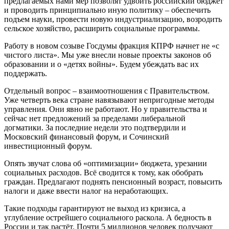
предлагаемых нами мер позволят удвоить российский бюджет
и проводить принципиально иную политику – обеспечить
подъем науки, провести новую индустриализацию, возродить
сельское хозяйство, расширить социальные программы.
Работу в новом созыве Госдумы фракция КПРФ начнет не «с
чистого листа». Мы уже внесли новые проекты законов об
образовании и о «детях войны». Будем убеждать вас их
поддержать.
Отдельный вопрос – взаимоотношения с Правительством.
Уже четверть века стране навязывают непригодные методы
управления. Они явно не работают. Но у правительства и
сейчас нет предложений за пределами либеральной
догматики. За последние недели это подтвердили и
Московский финансовый форум, и Сочинский
инвестиционный форум.
Опять звучат слова об «оптимизации» бюджета, урезании
социальных расходов. Всё сводится к тому, как обобрать
граждан. Предлагают поднять пенсионный возраст, повысить
налоги и даже ввести налог на неработающих.
Такие подходы гарантируют не выход из кризиса, а
углубление острейшего социального раскола. А бедность в
России и так растёт. Почти 5 миллионов человек получают