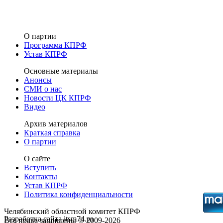
О партии
Программа КПРФ
Устав КПРФ
Основные материалы
Анонсы
СМИ о нас
Новости ЦК КПРФ
Видео
Архив материалов
Краткая справка
О партии
О сайте
Вступить
Контакты
Устав КПРФ
Политика конфиденциальности
Челябинский областной комитет КПРФ
Разработка сайта itsm74.ru
Все права защищены © 2009-2026