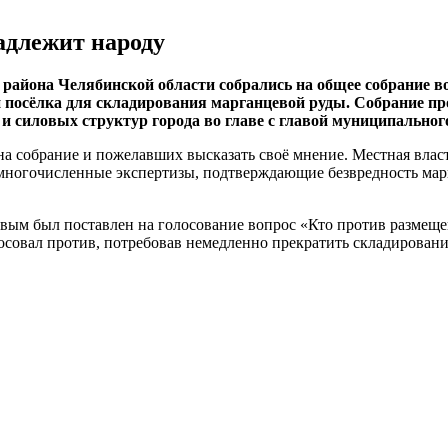
адлежит народу
района Челябинской области собрались на общее собрание в
посёлка для складирования марганцевой руды. Собрание про
 и силовых структур города во главе с главой муниципально
а собрание и пожелавших высказать своё мнение. Местная власт
я многочисленные экспертизы, подтверждающие безвредность м
овым был поставлен на голосование вопрос «Кто против размеще
лосовал против, потребовав немедленно прекратить складирован