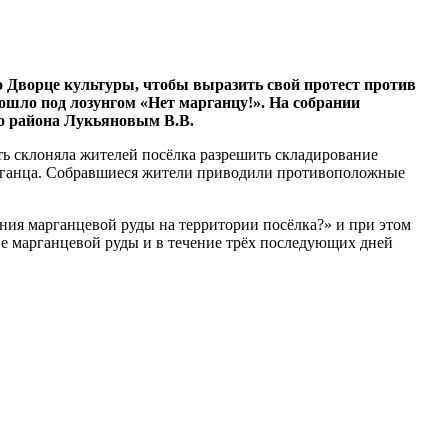
о Дворце культуры, чтобы выразить свой протест против
шло под лозунгом «Нет марганцу!». На собрании
го района Лукьяновым В.В.
ь склоняла жителей посёлка разрешить складирование
арганца. Собравшиеся жители приводили противоположные
ния марганцевой руды на территории посёлка?» и при этом
ие марганцевой руды и в течение трёх последующих дней