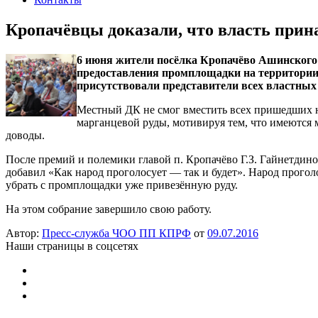
Кропачёвцы доказали, что власть прин
6 июня жители посёлка Кропачёво Ашинского 
предоставления промплощадки на территории 
присутствовали представители всех властных
Местный ДК не смог вместить всех пришедших н
марганцевой руды, мотивируя тем, что имеютс
доводы.
После премий и полемики главой п. Кропачёво Г.З. Гайнетдин
добавил «Как народ проголосует — так и будет». Народ прого
убрать с промплощадки уже привезённую руду.
На этом собрание завершило свою работу.
Автор:
Пресс-служба ЧОО ПП КПРФ
от
09.07.2016
Наши страницы в соцсетях