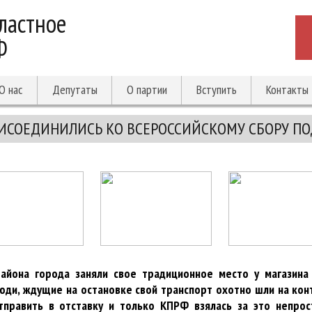
ластное
Ф
О нас
Депутаты
О партии
Вступить
Контакты
ИСОЕДИНИЛИСЬ КО ВСЕРОССИЙСКОМУ СБОРУ ПОД
йона города заняли свое традиционное место у магазина
ди, ждущие на остановке свой транспорт охотно шли на конт
тправить в отставку и только КПРФ взялась за это непрост