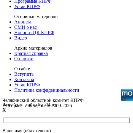
Программа КПРФ
Устав КПРФ
Основные материалы
Анонсы
СМИ о нас
Новости ЦК КПРФ
Видео
Архив материалов
Краткая справка
О партии
О сайте
Вступить
Контакты
Устав КПРФ
Политика конфиденциальности
Челябинский областной комитет КПРФ
Разработка сайта itsm74.ru
Все права защищены © 2009-2026
X
Ваше имя (обязательно)