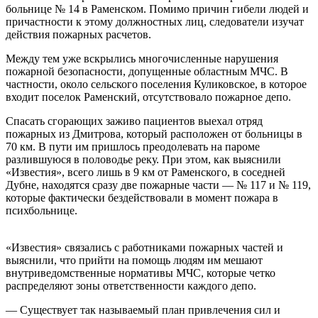
больнице № 14 в Раменском. Помимо причин гибели людей и
причастности к этому должностных лиц, следователи изучат
действия пожарных расчетов.
Между тем уже вскрылись многочисленные нарушения
пожарной безопасности, допущенные областным МЧС. В
частности, около сельского поселения Куликовское, в которое
входит поселок Раменский, отсутствовало пожарное депо.
Спасать сгорающих заживо пациентов выехал отряд
пожарных из Дмитрова, который расположен от больницы в
70 км. В пути им пришлось преодолевать на пароме
разлившуюся в половодье реку. При этом, как выяснили
«Известия», всего лишь в 9 км от Раменского, в соседней
Дубне, находятся сразу две пожарные части — № 117 и № 119,
которые фактически бездействовали в момент пожара в
психбольнице.
«Известия» связались с работниками пожарных частей и
выяснили, что прийти на помощь людям им мешают
внутриведомственные нормативы МЧС, которые четко
распределяют зоны ответственности каждого депо.
— Существует так называемый план привлечения сил и