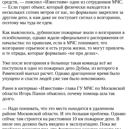
средств, — пояснил «Известиям» один из сотрудников МЧС.
— Если горит объект, который физически находится в
нескольких сотнях метров от нас, но формально закреплен за
другим депо, к нам даже не поступает сигнал о возгорании,
поэтому мы туда не едем.
Как выяснилось, дубнинские пожарные знали о возгорании в
психбольнице, однако ждали официального распоряжения от
начальства: по правилам, если в МЧС понимают, что
возгорание серьезное и есть угроза жизни, то могут привлечь
и те отряды, которые формально «не при делах».
Уже после возгорания в больнице такая команда всё же
поступила в одно из пожарных депо Дубны, из которого в
Раменский выехал расчет. Однако драгоценное время было
упущено и спасти людей уже там было невозможно.
Ранее в интервью «Известиям» глава ГУ МЧС по Московской
области Игорь Панин объяснил, почему помощь шла так
долго.
— Надо понимать, что это место находится в удаленном
районе Московской области. И это большая проблема. Однако
сейчас там строится на расстоянии 10 км пожарное депо. В
июле оно должно быть введено в эксплуатацию. Пока же