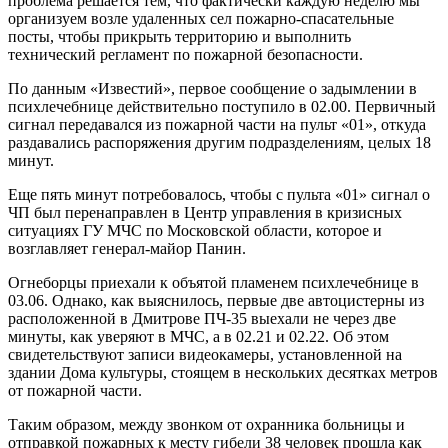
проблема решается тем, что фактически каждую неделю мы
организуем возле удаленных сел пожарно-спасательные
посты, чтобы прикрыть территорию и выполнить
технический регламент по пожарной безопасности.
По данным «Известий», первое сообщение о задымлении в
психлечебнице действительно поступило в 02.00. Первичный
сигнал передавался из пожарной части на пульт «01», откуда
раздавались распоряжения другим подразделениям, целых 18
минут.
Еще пять минут потребовалось, чтобы с пульта «01» сигнал о
ЧП был перенаправлен в Центр управления в кризисных
ситуациях ГУ МЧС по Московской области, которое и
возглавляет генерал-майор Панин.
Огнеборцы приехали к объятой пламенем психлечебнице в
03.06. Однако, как выяснилось, первые две автоцистерны из
расположенной в Дмитрове ПЧ-35 выехали не через две
минуты, как уверяют в МЧС, а в 02.21 и 02.22. Об этом
свидетельствуют записи видеокамеры, установленной на
здании Дома культуры, стоящем в нескольких десятках метров
от пожарной части.
Таким образом, между звонком от охранника больницы и
отправкой пожарных к месту гибели 38 человек прошла как