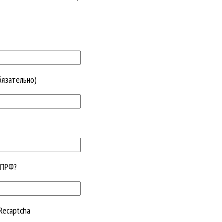
бязательно)
КПРФ?
Recaptcha