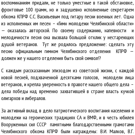
воспоминаниям придали, не только уместные в такой обстановке,
фронтовые 100 грамм, но и задушевно исполненные секретарем
обкома КПРФ С.С. Васильевым под гитару песни военных лет. Одна
из исполненных им песен – «Гимн молодежи Челябинской области»
— оказалась авторской. По своему содержанию, напевности и
мелодичности песня она вызвала большой отклик у нестареющих
душой ветеранов. Тут же родилось предложение: сделать эту
песню официальным гимном Челябинского отделения КПРФ —
должен же у нашего отделения быть свой символ!?
С каждым рассказанным эпизодом из советской жизни, с каждой
новой песней, подхваченной десятками голосов, молодели лица
ветеранов, и крепла уверенность в правоте нашего общего дела –
дела победы над временно захватившей в стране власть кучкой
олигархов и либералов.
За активный вклад в дело патриотического воспитания населения и
молодежи на героических традициях СА и ВМФ, и в честь юбилея
Вооруженных сил СССР памятными благодарственными грамотами
Челябинского обкома КПРФ были награждены: В.И. Малков, В.Г.