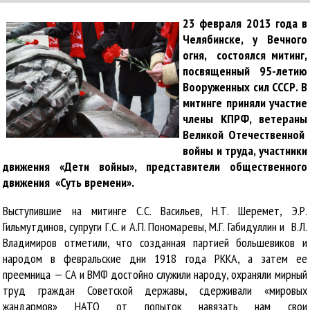
23 февраля 2013 года в
Челябинске, у Вечного
огня, состоялся митинг,
посвященный 95-летию
Вооруженных сил СССР. В
митинге приняли участие
члены КПРФ, ветераны
Великой Отечественной
войны и труда, участники
движения «Дети войны», представители общественного
движения «Суть времени».
Выступившие на митинге С.С. Васильев, Н.Т. Шеремет, Э.Р.
Гильмутдинов, супруги Г.С. и А.П. Пономаревы, М.Г. Габидуллин и В.Л.
Владимиров отметили, что созданная партией большевиков и
народом в февральские дни 1918 года РККА, а затем ее
преемница — СА и ВМФ достойно служили народу, охраняли мирный
труд граждан Советской державы, сдерживали «мировых
жандармов» НАТО от попыток навязать нам свои