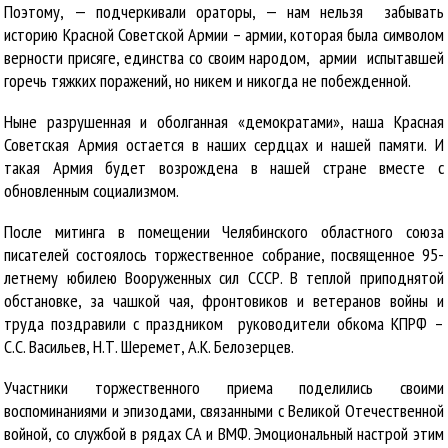
Поэтому, — подчеркивали ораторы, — нам нельзя забывать
историю Красной Советской Армии – армии, которая была символом
верности присяге, единства со своим народом, армии испытавшей
горечь тяжких поражений, но никем и никогда не побежденной.
Ныне разрушенная и оболганная «демократами», наша Красная
Советская Армия остается в наших сердцах и нашей памяти. И
такая Армия будет возрождена в нашей стране вместе с
обновленным социализмом.
После митинга в помещении Челябинского областного союза
писателей состоялось торжественное собрание, посвященное 95-
летнему юбилею Вооруженных сил СССР. В теплой приподнятой
обстановке, за чашкой чая, фронтовиков и ветеранов войны и
труда поздравили с праздником руководители обкома КПРФ –
С.С. Васильев, Н.Т. Шеремет, А.К. Белозерцев.
Участники торжественного приема поделились своими
воспоминаниями и эпизодами, связанными с Великой Отечественной
войной, со службой в рядах СА и ВМФ. Эмоциональный настрой этим