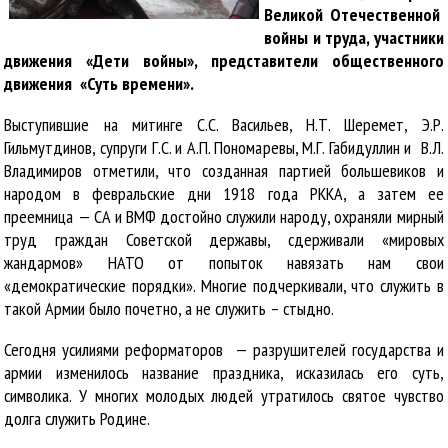
Великой Отечественной
войны и труда, участники
движения «Дети войны», представители общественного
движения «Суть времени».
Выступившие на митинге С.С. Васильев, Н.Т. Шеремет, Э.Р.
Гильмутдинов, супруги Г.С. и А.П. Пономаревы, М.Г. Габидуллин и В.Л.
Владимиров отметили, что созданная партией большевиков и
народом в февральские дни 1918 года РККА, а затем ее
преемница — СА и ВМФ достойно служили народу, охраняли мирный
труд граждан Советской державы, сдерживали «мировых
жандармов» НАТО от попыток навязать нам свои
«демократические порядки». Многие подчеркивали, что служить в
такой Армии было почетно, а не служить – стыдно.
Сегодня усилиями реформаторов — разрушителей государства и
армии изменилось название праздника, исказилась его суть,
символика. У многих молодых людей утратилось святое чувство
долга служить Родине.