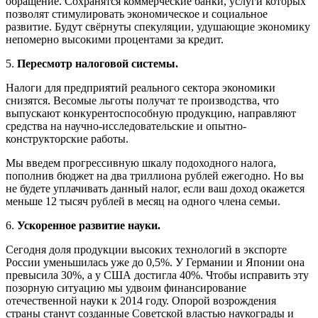
обращение. Сохранятся коммерческие банки, услуги которых
позволят стимулировать экономическое и социальное
развитие. Будут свёрнуты спекуляции, удушающие экономику
непомерно высокими процентами за кредит.
5.
Пересмотр налоговой системы.
Налоги для предприятий реального сектора экономики
снизятся. Весомые льготы получат те производства, что
выпускают конкурентоспособную продукцию, направляют
средства на научно-исследовательские и опытно-
конструкторские работы.
Мы введем прогрессивную шкалу подоходного налога,
пополнив бюджет на два триллиона рублей ежегодно. Но вы
не будете уплачивать данный налог, если ваш доход окажется
меньше 12 тысяч рублей в месяц на одного члена семьи.
6.
Ускоренное развитие науки.
Сегодня доля продукции высоких технологий в экспорте
России уменьшилась уже до 0,5%. У Германии и Японии она
превысила 30%, а у США достигла 40%. Чтобы исправить эту
позорную ситуацию мы удвоим финансирование
отечественной науки к 2014 году. Опорой возрождения
страны станут созданные Советской властью наукограды и