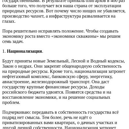
государственными. В результате прибыль олигархов в 400 раз
больше того, что получает вся наша страна от эксплуатации
природных ресурсов. Вот почему число нищих не убавляется,
производство чахнет, а инфраструктура разваливается на
глазах.
Пора решительно исправлять положение. Чтобы создавать
экономику роста вместо «экономики скважины» мы решим
семь задач.
1.
Национализация
.
Будут приняты новые Земельный, Лесной и Водный кодексы,
Закон о недрах. Они закрепят общенародную собственность
на природные ресурсы. Кроме того, национализация затронет
нефтегазовый комплекс, банковскую сферу, энергетику,
авиастроение, железнодорожный транспорт. Она даст
государству крупные финансовые ресурсы. Доходы
российского бюджета удвоятся. Появятся средства и на
восстановление экономики, и на решение социальных
проблем.
Подчеркиваю: передавать в собственность государства всё
подряд нет смысла. Тем более, речь не идёт о
приватизированных вами квартирах, о дачных участках и
другой личной собственности. Национализация затронет