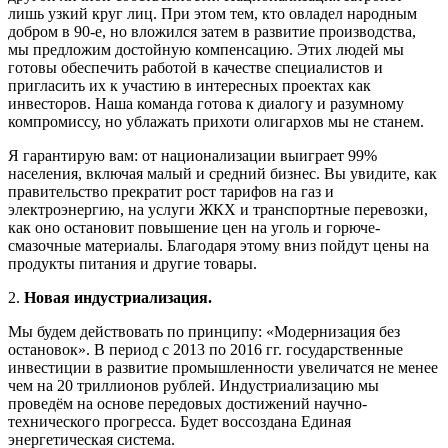
лишь узкий круг лиц. При этом тем, кто овладел народным
добром в 90-е, но вложился затем в развитие производства,
мы предложим достойную компенсацию. Этих людей мы
готовы обеспечить работой в качестве специалистов и
пригласить их к участию в интересных проектах как
инвесторов. Наша команда готова к диалогу и разумному
компромиссу, но ублажать прихоти олигархов мы не станем.
Я гарантирую вам: от национализации выиграет 99%
населения, включая малый и средний бизнес. Вы увидите, как
правительство прекратит рост тарифов на газ и
электроэнергию, на услуги ЖКХ и транспортные перевозки,
как оно остановит повышение цен на уголь и горюче-
смазочные материалы. Благодаря этому вниз пойдут цены на
продукты питания и другие товары.
2.
Новая индустриализация.
Мы будем действовать по принципу: «Модернизация без
остановок». В период с 2013 по 2016 гг. государственные
инвестиции в развитие промышленности увеличатся не менее
чем на 20 триллионов рублей. Индустриализацию мы
проведём на основе передовых достижений научно-
технического прогресса. Будет воссоздана Единая
энергетическая система.