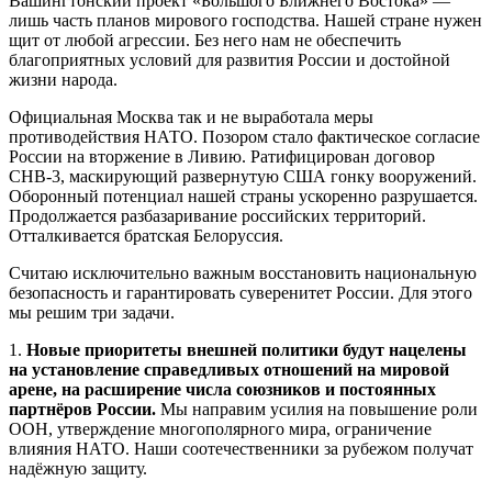
Вашингтонский проект «Большого Ближнего Востока» —
лишь часть планов мирового господства. Нашей стране нужен
щит от любой агрессии. Без него нам не обеспечить
благоприятных условий для развития России и достойной
жизни народа.
Официальная Москва так и не выработала меры
противодействия НАТО. Позором стало фактическое согласие
России на вторжение в Ливию. Ратифицирован договор
СНВ-3, маскирующий развернутую США гонку вооружений.
Оборонный потенциал нашей страны ускоренно разрушается.
Продолжается разбазаривание российских территорий.
Отталкивается братская Белоруссия.
Считаю исключительно важным восстановить национальную
безопасность и гарантировать суверенитет России. Для этого
мы решим три задачи.
1.
Новые приоритеты внешней политики будут нацелены
на установление справедливых отношений на мировой
арене, на расширение числа союзников и постоянных
партнёров России.
Мы направим усилия на повышение роли
ООН, утверждение многополярного мира, ограничение
влияния НАТО. Наши соотечественники за рубежом получат
надёжную защиту.