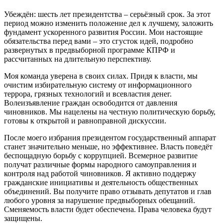
Убеждён: шесть лет президентства – серьёзный срок. За этот
период можно изменить положение дел к лучшему, заложить
фундамент ускоренного развития России. Мои настоящие
обязательства перед вами – это сгусток идей, подробно
развернутых в предвыборной программе КПРФ и
рассчитанных на длительную перспективу.
Моя команда уверена в своих силах. Придя к власти, мы
очистим избирательную систему от информационного
террора, грязных технологий и всевластия денег.
Волеизъявление граждан освободится от давления
чиновников. Мы нацелены на честную политическую борьбу,
готовы к открытой и равноправной дискуссии.
После моего избрания президентом государственный аппарат
станет значительно меньше, но эффективнее. Власть поведёт
беспощадную борьбу с коррупцией. Всемерное развитие
получат различные формы народного самоуправления и
контроля над работой чиновников. Я активно поддержу
гражданские инициативы и деятельность общественных
объединений. Вы получите право отзывать депутатов и глав
любого уровня за нарушение предвыборных обещаний.
Сменяемость власти будет обеспечена. Права человека будут
защищены.