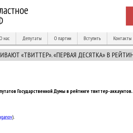
ластное
Ф
О нас
Депутаты
О партии
Вступить
Контакты
ВАЮТ «ТВИТТЕР». «ПЕРВАЯ ДЕСЯТКА» В РЕЙТИ
утатов Государственной Думы в рейтинге твиттер-аккаунтов.
yuganov
).