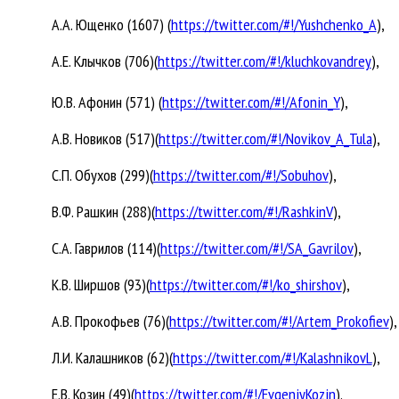
А.А. Ющенко (1607) (
https://twitter.com/#!/Yushchenko_A
),
А.Е. Клычков (706)(
https://twitter.com/#!/kluchkovandrey
),
Ю.В. Афонин (571) (
https://twitter.com/#!/Afonin_Y
),
А.В. Новиков (517)(
https://twitter.com/#!/Novikov_A_Tula
),
С.П. Обухов (299)(
https://twitter.com/#!/Sobuhov
),
В.Ф. Рашкин (288)(
https://twitter.com/#!/RashkinV
),
С.А. Гаврилов (114)(
https://twitter.com/#!/SA_Gavrilov
),
К.В. Ширшов (93)(
https://twitter.com/#!/ko_shirshov
),
А.В. Прокофьев (76)(
https://twitter.com/#!/Artem_Prokofiev
),
Л.И. Калашников (62)(
https://twitter.com/#!/KalashnikovL
),
Е.В. Козин (49)(
https://twitter.com/#!/EvgeniyKozin
).